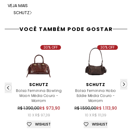
VEJA MAIS
SCHUTZ
VOCÊ TAMBÉM PODE GOSTAR
30% OFF
30% OFF
SCHUTZ
SCHUTZ
Bolsa Feminina Bowling
Bolsa Feminina Hobo
Moon Média Couro -
Eddie Média Couro -
Marrom
Marrom
R$ 1.390,00
R$ 973,90
R$ 1.590,00
R$ 1.113,90
10 X R$ 97,39
10 X R$ 111,39
WISHLIST
WISHLIST