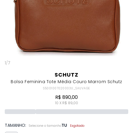
1
/
7
SCHUTZ
Bolsa Feminina Tote Média Couro Marrom Schutz
S5001007020003U_SAUVAGE
R$ 890,00
10 X R$ 89,00
TAMANHO:
TU
Selecione o tamanho
Esgotado