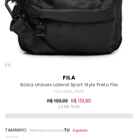
1
/
6
FILA
Bolsa Unissex Lateral Sport Style Preto Fila
F23L00424_PRETO
R$ 199,99
R$ 151,90
2 X R$ 75,95
TAMANHO:
TU
Selecione o tamanho
Esgotado