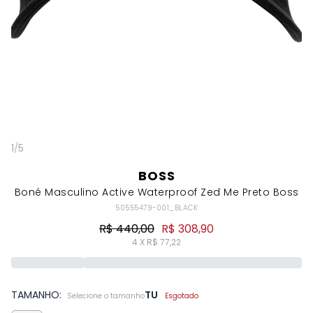
1
/
5
BOSS
Boné Masculino Active Waterproof Zed Me Preto Boss
50555479-001_BLACK
R$ 440,00
R$ 308,90
4 X R$ 77,22
TAMANHO:
TU
Selecione o tamanho
Esgotado