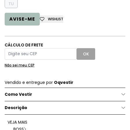
TU
AVISE-ME
WISHLIST
CÁLCULO DE FRETE
OK
Não sei meu CEP
Vendido e entregue por
Oqvestir
Como Vestir
Descrição
VEJA MAIS
BOSS