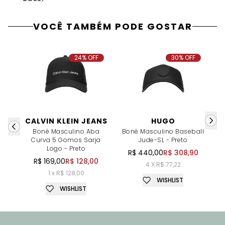
VOCÊ TAMBÉM PODE GOSTAR
24% OFF
30% OFF
CALVIN KLEIN JEANS
HUGO
Boné Masculino Aba
Boné Masculino Baseball
B
Curva 5 Gomos Sarja
Jude-SL - Preto
Logo - Preto
R$ 440,00
R$ 308,90
R$ 169,00
R$ 128,00
4 X R$ 77,22
1 x R$ 128,00
WISHLIST
WISHLIST