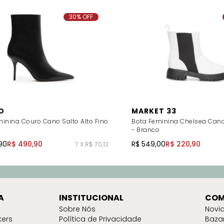
30% OFF
O
MARKET 33
inina Couro Cano Salto Alto Fino
Bota Feminina Chelsea Cano
- Branco
90
R$ 490,90
R$ 549,00
R$ 220,90
7 X R$ 70,13
A
INSTITUCIONAL
COM
Sobre Nós
Novi
kers
Política de Privacidade
Baza