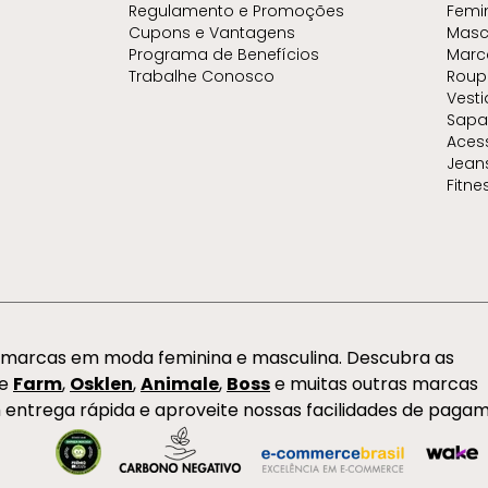
Regulamento e Promoções
Femi
Cupons e Vantagens
Masc
Programa de Benefícios
Marc
Trabalhe Conosco
Roup
Vest
Sapa
Aces
Jean
Fitne
s marcas em moda feminina e masculina. Descubra as
de
Farm
,
Osklen
,
Animale
,
Boss
e muitas outras marcas
 entrega rápida e aproveite nossas facilidades de paga