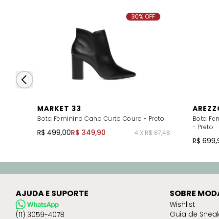
30% OFF
MARKET 33
AREZZ
Bota Feminina Cano Curto Couro - Preto
Bota Fem
- Preto
R$ 499,00
R$ 349,90
4 X R$ 87,48
R$ 699,
AJUDA E SUPORTE
SOBRE MOD
Wishlist
Guia de Snea
(11) 3059-4078