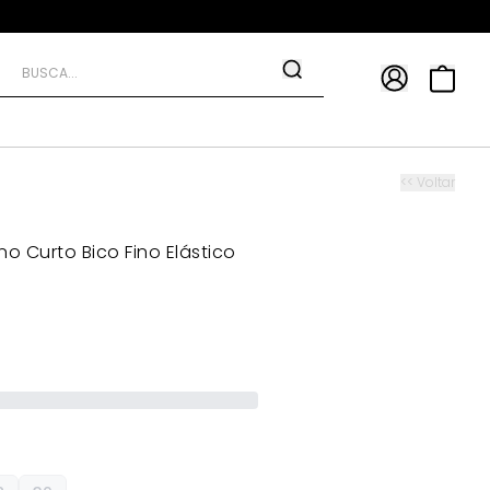
APP
9*
TRA10*
<< Voltar
o Curto Bico Fino Elástico