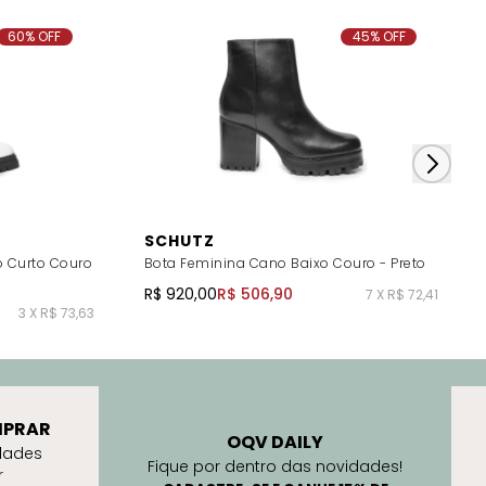
60% OFF
45% OFF
SCHUTZ
 Curto Couro
Bota Feminina Cano Baixo Couro - Preto
R$ 920,00
R$ 506,90
7 X R$ 72,41
3 X R$ 73,63
PRAR
OQV DAILY
dades
Fique por dentro das novidades!
r