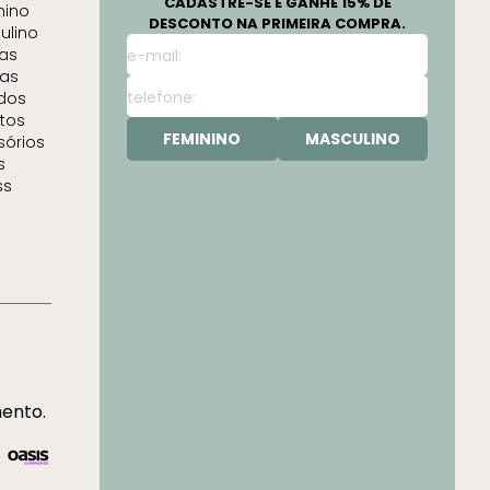
CADASTRE-SE E GANHE 15% DE
nino
DESCONTO NA PRIMEIRA COMPRA.
ulino
as
as
idos
tos
FEMININO
MASCULINO
sórios
s
ss
mento.