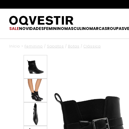
SALE
NOVIDADES
FEMININO
MASCULINO
MARCAS
ROUPAS
V
Início
>
Feminino
/
Sapatos
/
Botas
/
Clássica