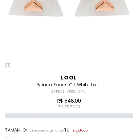
1
/
5
LOOL
Brinco Faces Off White Lool
27.PR.794V1583_OPAL
R$ 548,00
7 X R$ 78,29
TAMANHO:
TU
Selecione o tamanho
Esgotado