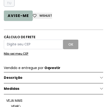
TU
AVISE-ME
WISHLIST
CÁLCULO DE FRETE
OK
Não sei meu CEP
Vendido e entregue por
Oqvestir
Descrição
Medidas
VEJA MAIS
VEHR