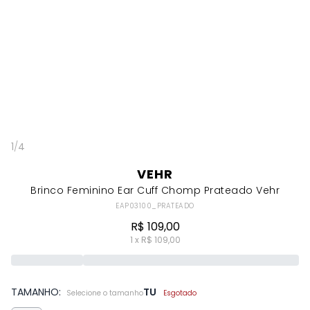
1
/
4
VEHR
Brinco Feminino Ear Cuff Chomp Prateado Vehr
EAP03100_PRATEADO
R$ 109,00
1 x R$ 109,00
TAMANHO:
TU
Selecione o tamanho
Esgotado