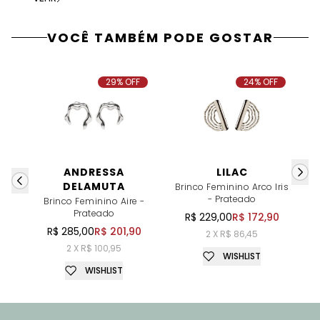
VOCÊ TAMBÉM PODE GOSTAR
29% OFF
24% OFF
ANDRESSA
LILAC
DELAMUTA
Brinco Feminino Arco Iris
- Prateado
Brinco Feminino Aire -
Prateado
R$ 229,00
R$ 172,90
R$ 285,00
R$ 201,90
2 X R$ 86,45
2 X R$ 100,95
WISHLIST
WISHLIST