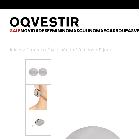
SALE
NOVIDADES
FEMININO
MASCULINO
MARCAS
ROUPAS
V
Início
>
Feminino
/
Acessórios
/
Brincos
/
Bijoux