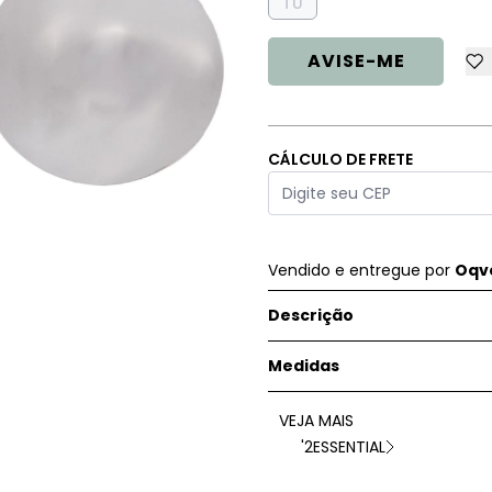
TU
AVISE-ME
CÁLCULO DE FRETE
Vendido e entregue por
Oqve
Descrição
Medidas
VEJA MAIS
'2ESSENTIAL