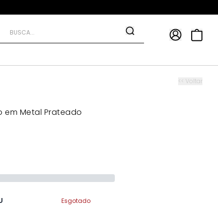
APP
9*
TRA10*
<< Voltar
o em Metal Prateado
U
Esgotado