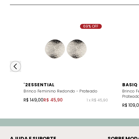
69% OFF
'2ESSENTIAL
BASIQ
Brinco Feminino Redondo - Prateado
Brinco 
Pratead
R$ 149,00
R$ 45,90
1 x R$ 45,90
R$ 109,
AJUDA E SUPORTE
SOBRE MOD