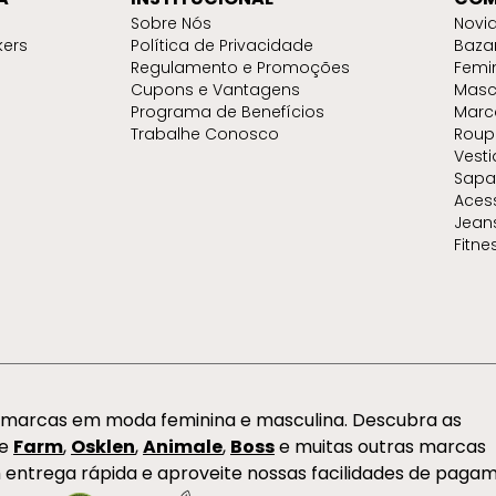
Sobre Nós
Novi
kers
Política de Privacidade
Baza
Regulamento e Promoções
Femi
Cupons e Vantagens
Masc
Programa de Benefícios
Marc
Trabalhe Conosco
Roup
Vest
Sapa
Aces
Jean
Fitne
s marcas em moda feminina e masculina. Descubra as
de
Farm
,
Osklen
,
Animale
,
Boss
e muitas outras marcas
 entrega rápida e aproveite nossas facilidades de paga