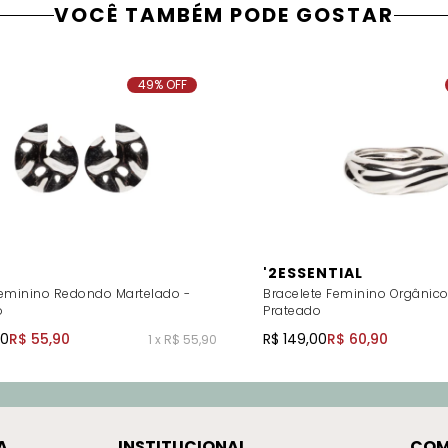
VOCÊ TAMBÉM PODE GOSTAR
49% OFF
'2ESSENTIAL
Feminino Redondo Martelado -
Bracelete Feminino Orgânico
o
Prateado
00
R$ 55,90
R$ 149,00
R$ 60,90
1 x R$ 55,90
A
INSTITUCIONAL
COM