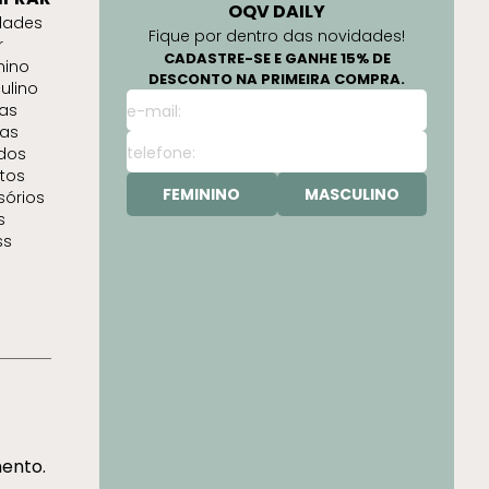
OQV DAILY
dades
Fique por dentro das novidades!
r
CADASTRE-SE E GANHE 15% DE
nino
DESCONTO NA PRIMEIRA COMPRA.
ulino
as
as
idos
tos
FEMININO
MASCULINO
sórios
s
ss
mento.