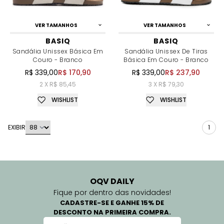
VER TAMANHOS
VER TAMANHOS
BASIQ
BASIQ
Sandália Unissex Básica Em
Sandália Unissex De Tiras
Couro - Branco
Básica Em Couro - Branco
R$ 339,00
R$ 170,90
R$ 339,00
R$ 237,90
2 X R$ 85,45
3 X R$ 79,30
WISHLIST
WISHLIST
EXIBIR
1
OQV DAILY
Fique por dentro das novidades!
CADASTRE-SE E GANHE 15% DE
DESCONTO NA PRIMEIRA COMPRA.