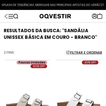
ATÉ 80% OFF + 10% OFF EXTRA!
SPLASH DE TENDÊNCIAS: MERGULHE NAS PRINCIPAIS APOSTAS DO VERÃO'27.
FRETEAPP
R$499*
EXTRA10*
RESULTADOS DA BUSCA: "SANDÁLIA
UNISSEX BÁSICA EM COURO - BRANCO"
FILTRAR E ORDENAR
2 ITENS
Poucas Unidades
30% OFF
50% OFF