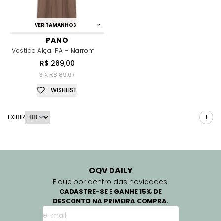
VER TAMANHOS
PANÔ
Vestido Alça IPA – Marrom
R$ 269,00
3 X R$ 89,67
WISHLIST
EXIBIR
1
OQV DAILY
Fique por dentro das novidades!
CADASTRE-SE E GANHE 15% DE
DESCONTO NA PRIMEIRA COMPRA.