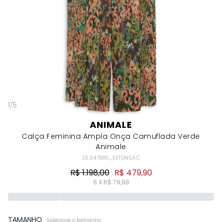
1
/
5
ANIMALE
Calça Feminina Ampla Onça Camuflada Verde
Animale
25.34.1580_ESTONCAC
R$ 1.198,00
R$ 479,90
6 X R$ 79,98
TAMANHO
Selecione o tamanho