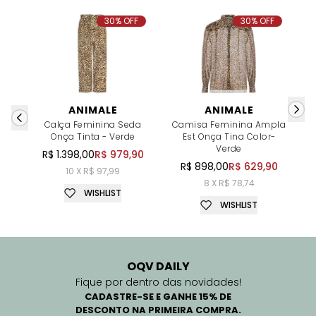
30% OFF
30% OFF
ANIMALE
ANIMALE
Calça Feminina Seda
Camisa Feminina Ampla
C
Onça Tinta - Verde
Est Onça Tina Color-
Verde
R$ 1.398,00
R$ 979,90
R$ 898,00
R$ 629,90
10 X R$ 97,99
8 X R$ 78,74
WISHLIST
WISHLIST
OQV DAILY
Fique por dentro das novidades!
CADASTRE-SE E GANHE 15% DE
DESCONTO NA PRIMEIRA COMPRA.