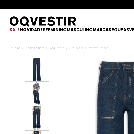
SALE
NOVIDADES
FEMININO
MASCULINO
MARCAS
ROUPAS
V
Início
>
Feminino
/
Roupas
/
Calças
/
Pantalona