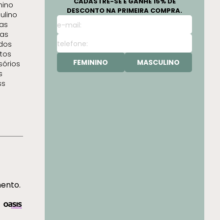
CADASTRE-SE E GANHE 15% DE
nino
DESCONTO NA PRIMEIRA COMPRA.
ulino
as
as
idos
tos
FEMININO
MASCULINO
sórios
s
ss
mento.