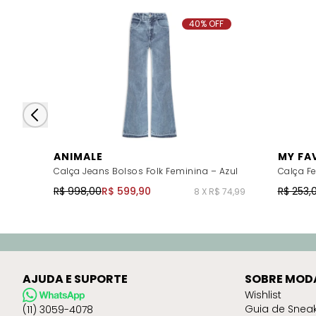
40% OFF
ANIMALE
MY FA
Calça Jeans Bolsos Folk Feminina – Azul
Calça Fe
R$ 998,00
R$ 599,90
R$ 253,
8 X R$ 74,99
AJUDA E SUPORTE
SOBRE MOD
Wishlist
Guia de Snea
(11) 3059-4078