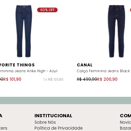
60% OFF
VORITE THINGS
CANAL
minina Jeans Anke High - Azul
Calça Feminina Jeans Black 
00
R$ 101,90
R$ 499,99
R$ 200,90
1 x R$ 101,90
A
INSTITUCIONAL
COM
Sobre Nós
Novi
kers
Política de Privacidade
Baza