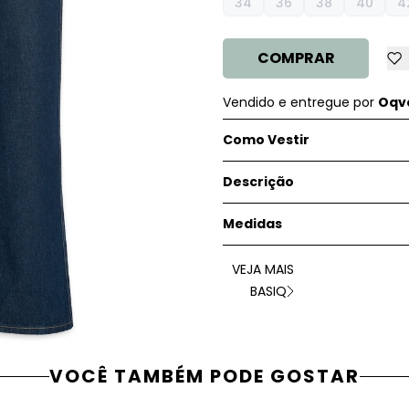
34
36
38
40
4
COMPRAR
Vendido e entregue por
Oqve
Como Vestir
Descrição
Medidas
VEJA MAIS
BASIQ
VOCÊ TAMBÉM PODE GOSTAR