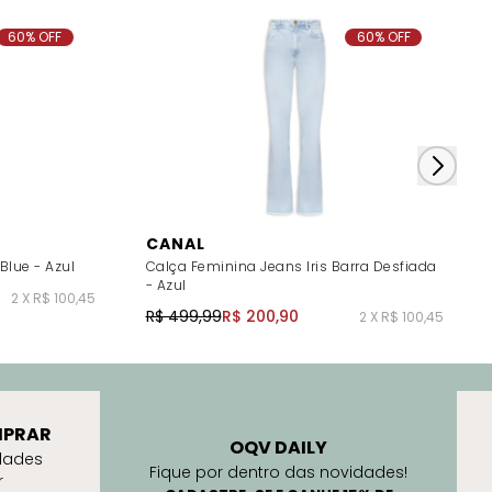
60% OFF
60% OFF
CANAL
Blue - Azul
Calça Feminina Jeans Iris Barra Desfiada
- Azul
2 X R$ 100,45
R$ 499,99
R$ 200,90
2 X R$ 100,45
PRAR
OQV DAILY
dades
Fique por dentro das novidades!
r