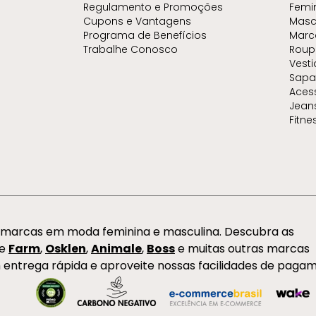
Regulamento e Promoções
Femi
Cupons e Vantagens
Masc
Programa de Benefícios
Marc
Trabalhe Conosco
Roup
Vest
Sapa
Aces
Jean
Fitne
s marcas em moda feminina e masculina. Descubra as
de
Farm
,
Osklen
,
Animale
,
Boss
e muitas outras marcas
 entrega rápida e aproveite nossas facilidades de paga