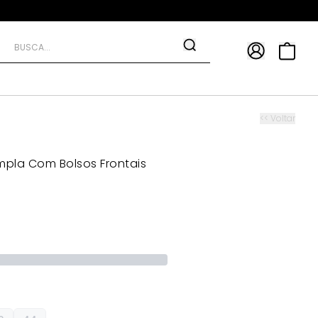
APP
9*
TRA10*
<< Voltar
mpla Com Bolsos Frontais