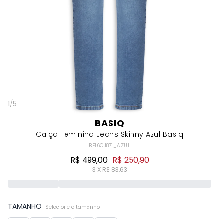
1
/
5
BASIQ
Calça Feminina Jeans Skinny Azul Basiq
BFI6CJ871_AZUL
R$ 499,00
R$ 250,90
3 X R$ 83,63
TAMANHO
Selecione o tamanho