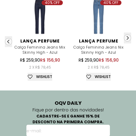
40% OFF
40% OFF
LANÇA PERFUME
LANÇA PERFUME
Calça Feminina Jeans Mix
Calça Feminina Jeans Nix
Skinny High - Azul
Skinny High - Azul
R$ 259,90
R$ 156,90
R$ 259,90
R$ 156,90
2 X R$ 78,45
2 X R$ 78,45
WISHLIST
WISHLIST
OQV DAILY
Fique por dentro das novidades!
CADASTRE-SE E GANHE 15% DE
DESCONTO NA PRIMEIRA COMPRA.