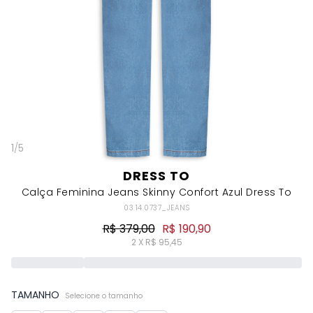
1
/
5
DRESS TO
Calça Feminina Jeans Skinny Confort Azul Dress To
03.14.0737_JEANS
R$ 379,00
R$ 190,90
2 X R$ 95,45
TAMANHO
Selecione o tamanho