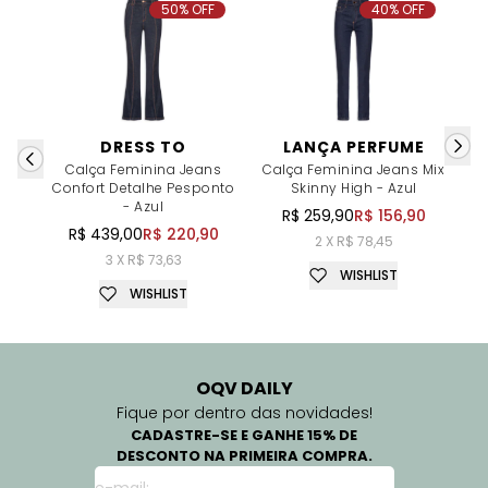
50% OFF
40% OFF
DRESS TO
LANÇA PERFUME
Calça Feminina Jeans
Calça Feminina Jeans Mix
C
Confort Detalhe Pesponto
Skinny High - Azul
- Azul
R$ 259,90
R$ 156,90
R$ 439,00
R$ 220,90
2 X R$ 78,45
3 X R$ 73,63
WISHLIST
WISHLIST
OQV DAILY
Fique por dentro das novidades!
CADASTRE-SE E GANHE 15% DE
DESCONTO NA PRIMEIRA COMPRA.