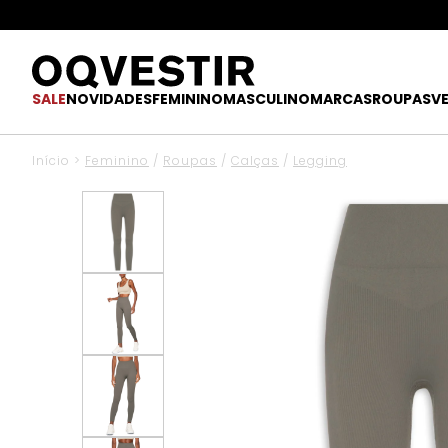
SALE
NOVIDADES
FEMININO
MASCULINO
MARCAS
ROUPAS
V
Início
>
Feminino
/
Roupas
/
Calças
/
Legging