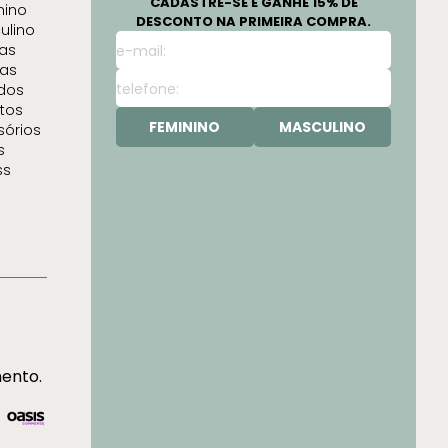
CADASTRE-SE E GANHE 15% DE
nino
DESCONTO NA PRIMEIRA COMPRA.
ulino
as
as
idos
tos
FEMININO
MASCULINO
sórios
s
ss
mento.