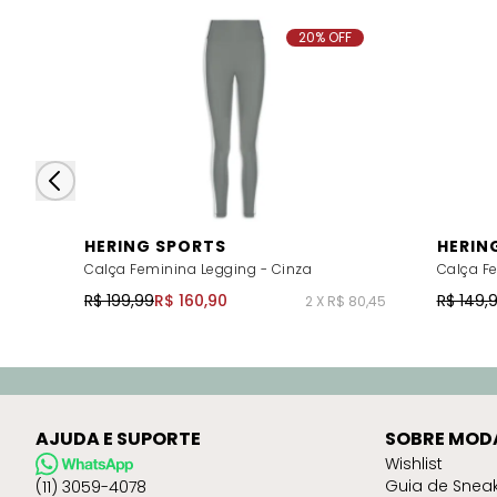
20% OFF
HERING SPORTS
HERIN
Calça Feminina Legging - Cinza
Calça F
R$ 199,99
R$ 160,90
R$ 149,
2 X R$ 80,45
AJUDA E SUPORTE
SOBRE MOD
Wishlist
Guia de Snea
(11) 3059-4078