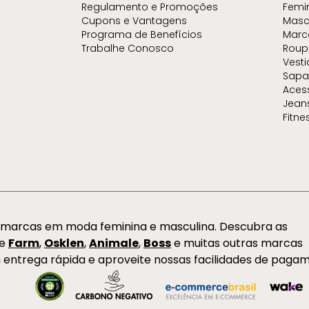
Regulamento e Promoções
Femi
Cupons e Vantagens
Masc
Programa de Benefícios
Marc
Trabalhe Conosco
Roup
Vest
Sapa
Aces
Jean
Fitne
s marcas em moda feminina e masculina. Descubra as
de
Farm
,
Osklen
,
Animale
,
Boss
e muitas outras marcas
 entrega rápida e aproveite nossas facilidades de paga