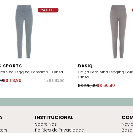
24% OFF
G SPORTS
BASIQ
eminina Legging Pantalon - Cinza
Calça Feminina Legging Pol
Cinza
99
R$ 113,90
1 x R$ 113,90
R$ 199,00
R$ 60,90
A
INSTITUCIONAL
COM
Sobre Nós
Novi
kers
Política de Privacidade
Baza