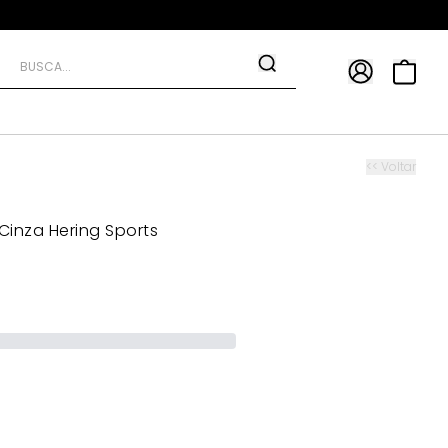
APP
9*
TRA10*
<< Voltar
Cinza Hering Sports