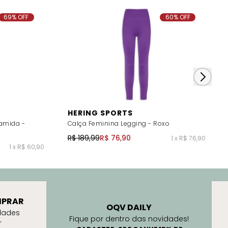
69% OFF
60% OFF
HERING SPORTS
iamida -
Calça Feminina Legging - Roxo
R$ 189,99
R$ 76,90
1 x R$ 76,90
1 x R$ 60,90
PRAR
OQV DAILY
dades
Fique por dentro das novidades!
r