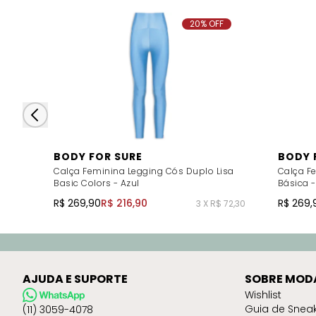
20% OFF
BODY FOR SURE
BODY 
Calça Feminina Legging Cós Duplo Lisa
Calça F
Basic Colors - Azul
Básica -
R$ 269,90
R$ 216,90
R$ 269,
3 X R$ 72,30
AJUDA E SUPORTE
SOBRE MOD
Wishlist
Guia de Snea
(11) 3059-4078