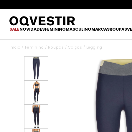
SALE
NOVIDADES
FEMININO
MASCULINO
MARCAS
ROUPAS
V
Início
>
Feminino
/
Roupas
/
Calças
/
Legging