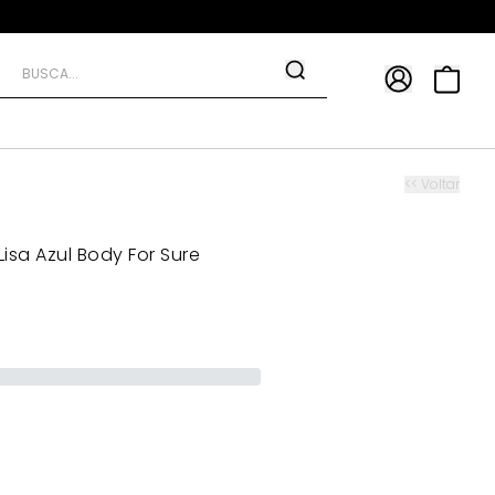
APP
9*
TRA10*
<< Voltar
isa Azul Body For Sure