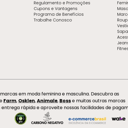
Regulamento e Promoções
Femi
Cupons e Vantagens
Masc
Programa de Benefícios
Marc
Trabalhe Conosco
Roup
Vest
Sapa
Aces
Jean
Fitne
s marcas em moda feminina e masculina. Descubra as
de
Farm
,
Osklen
,
Animale
,
Boss
e muitas outras marcas
 entrega rápida e aproveite nossas facilidades de paga