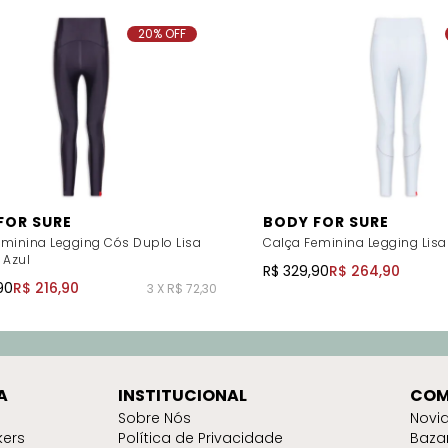
20% OFF
FOR SURE
BODY FOR SURE
eminina Legging Cós Duplo Lisa
Calça Feminina Legging Lisa 
 Azul
R$ 329,90
R$ 264,90
90
R$ 216,90
3 X R$ 72,30
A
INSTITUCIONAL
COM
Sobre Nós
Novi
kers
Política de Privacidade
Baza