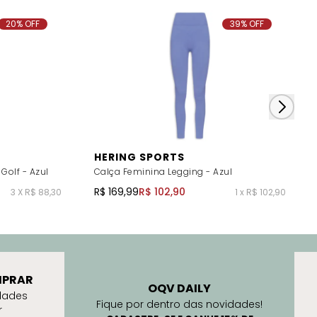
20% OFF
39% OFF
HERING SPORTS
Golf - Azul
Calça Feminina Legging - Azul
R$ 169,99
R$ 102,90
3 X R$ 88,30
1 x R$ 102,90
PRAR
OQV DAILY
dades
Fique por dentro das novidades!
r