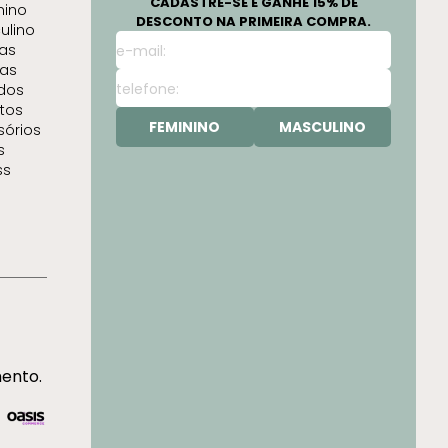
CADASTRE-SE E GANHE 15% DE
nino
DESCONTO NA PRIMEIRA COMPRA.
ulino
as
as
idos
tos
FEMININO
MASCULINO
sórios
s
ss
mento.