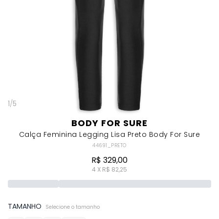
1
/
5
BODY FOR SURE
Calça Feminina Legging Lisa Preto Body For Sure
44691_PRETO
R$ 329,00
4 X R$ 82,25
TAMANHO
Selecione o tamanho