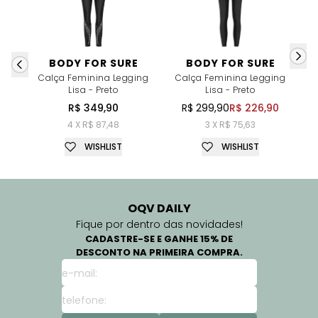
BODY FOR SURE
BODY FOR SURE
Calça Feminina Legging
Calça Feminina Legging
C
Lisa - Preto
Lisa - Preto
R$ 349,90
R$ 299,90
R$ 226,90
4 X R$ 87,48
3 X R$ 75,63
WISHLIST
WISHLIST
OQV DAILY
Fique por dentro das novidades!
CADASTRE-SE E GANHE 15% DE
DESCONTO NA PRIMEIRA COMPRA.