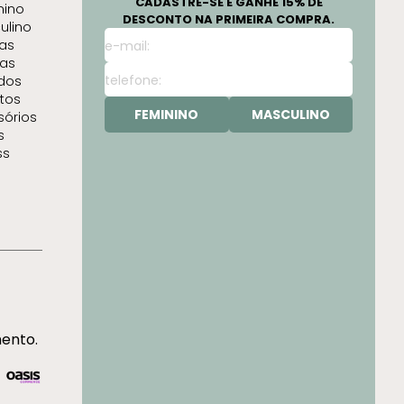
CADASTRE-SE E GANHE 15% DE
nino
DESCONTO NA PRIMEIRA COMPRA.
ulino
as
as
idos
tos
FEMININO
MASCULINO
sórios
s
ss
mento.