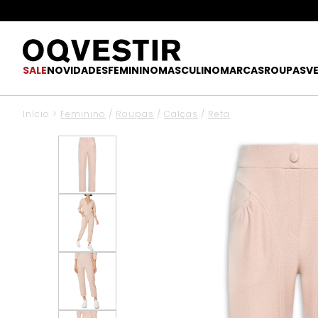
SALE
NOVIDADES
FEMININO
MASCULINO
MARCAS
ROUPAS
V
Início
>
Feminino
/
Roupas
/
Calças
/
Reta