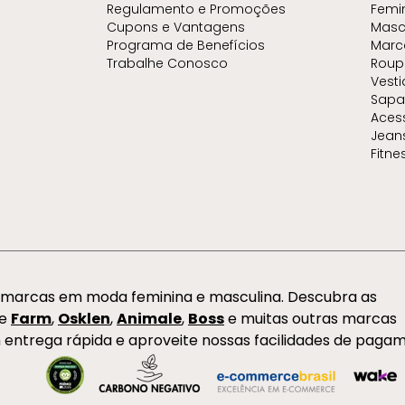
Regulamento e Promoções
Femi
Cupons e Vantagens
Masc
Programa de Benefícios
Marc
Trabalhe Conosco
Roup
Vest
Sapa
Aces
Jean
Fitne
s marcas em moda feminina e masculina. Descubra as
de
Farm
,
Osklen
,
Animale
,
Boss
e muitas outras marcas
 entrega rápida e aproveite nossas facilidades de paga