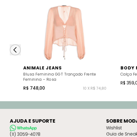
ANIMALE JEANS
BODY 
Blusa Feminina GGT Trançado Frente
Calça F
Feminina – Rosa
R$ 359,
R$ 748,00
10 X R$ 74,80
AJUDA E SUPORTE
SOBRE MOD
Wishlist
Guia de Snea
(11) 3059-4078