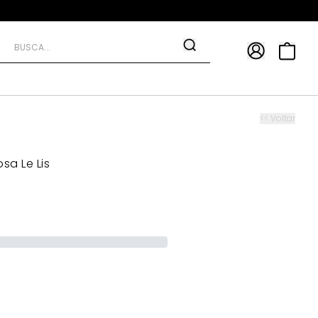
APP
9*
TRA10*
<< Voltar
sa Le Lis