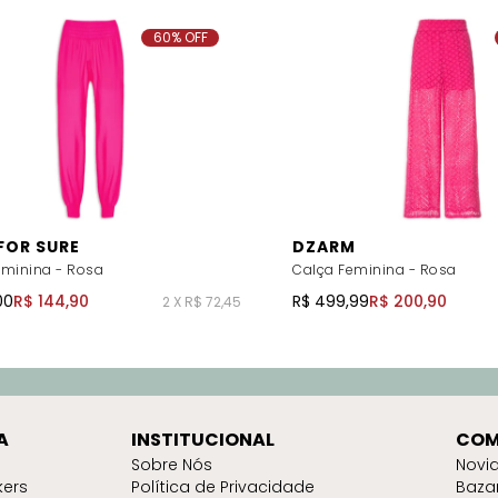
60% OFF
FOR SURE
DZARM
eminina - Rosa
Calça Feminina - Rosa
00
R$ 144,90
R$ 499,99
R$ 200,90
2 X R$ 72,45
A
INSTITUCIONAL
COM
Sobre Nós
Novi
kers
Política de Privacidade
Baza