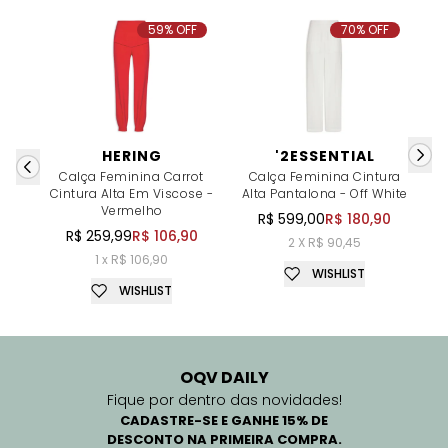
59% OFF
70% OFF
HERING
'2ESSENTIAL
Calça Feminina Carrot
Calça Feminina Cintura
Cintura Alta Em Viscose -
Alta Pantalona - Off White
A
Vermelho
R$ 599,00
R$ 180,90
R$ 259,99
R$ 106,90
2 X R$ 90,45
1 x R$ 106,90
WISHLIST
WISHLIST
OQV DAILY
Fique por dentro das novidades!
CADASTRE-SE E GANHE 15% DE
DESCONTO NA PRIMEIRA COMPRA.