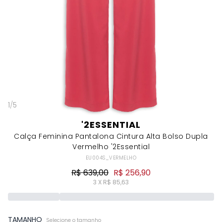
1
/
5
'2ESSENTIAL
Calça Feminina Pantalona Cintura Alta Bolso Dupla
Vermelho '2Essential
EU004S_VERMELHO
R$ 639,00
R$ 256,90
3 X R$ 85,63
TAMANHO
Selecione o tamanho