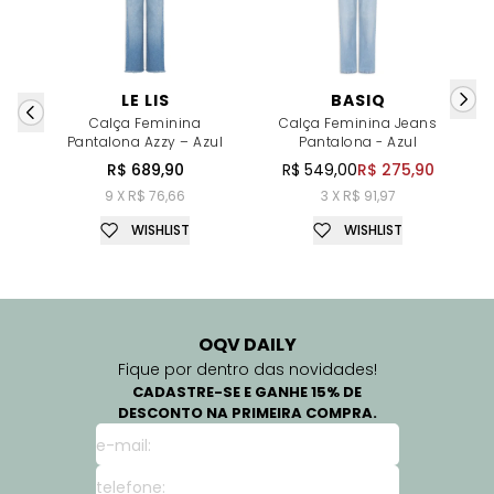
LE LIS
BASIQ
Calça Feminina
Calça Feminina Jeans
Pantalona Azzy – Azul
Pantalona - Azul
R$ 689,90
R$ 549,00
R$ 275,90
9 X R$ 76,66
3 X R$ 91,97
WISHLIST
WISHLIST
OQV DAILY
Fique por dentro das novidades!
CADASTRE-SE E GANHE 15% DE
DESCONTO NA PRIMEIRA COMPRA.