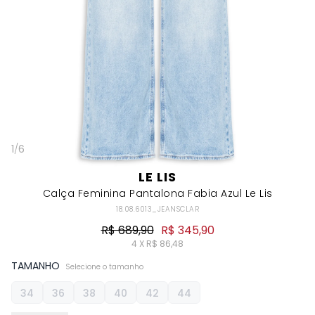
1
/
6
LE LIS
Calça Feminina Pantalona Fabia Azul Le Lis
18.08.6013_JEANSCLAR
R$ 689,90
R$ 345,90
4 X R$ 86,48
TAMANHO
Selecione o tamanho
34
36
38
40
42
44