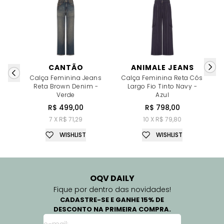
CANTÃO
ANIMALE JEANS
Calça Feminina Jeans
Calça Feminina Reta Cós
C
Reta Brown Denim -
Largo Fio Tinto Navy -
Verde
Azul
R$ 499,00
R$ 798,00
7 X R$ 71,29
10 X R$ 79,80
WISHLIST
WISHLIST
OQV DAILY
Fique por dentro das novidades!
CADASTRE-SE E GANHE 15% DE
DESCONTO NA PRIMEIRA COMPRA.