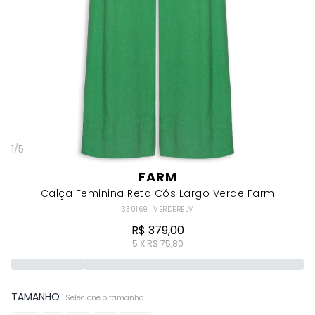
1
/
5
FARM
Calça Feminina Reta Cós Largo Verde Farm
330169_VERDERELV
R$ 379,00
5 X R$ 75,80
TAMANHO
Selecione o tamanho