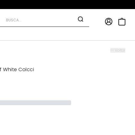
APP
9*
TRA10*
<< Voltar
f White Colcci