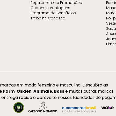
Regulamento e Promoções
Femi
Cupons e Vantagens
Masc
Programa de Benefícios
Marc
Trabalhe Conosco
Roup
Vest
Sapa
Aces
Jean
Fitne
s marcas em moda feminina e masculina. Descubra as
de
Farm
,
Osklen
,
Animale
,
Boss
e muitas outras marcas
 entrega rápida e aproveite nossas facilidades de paga