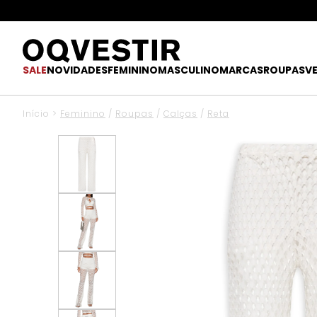
SALE
NOVIDADES
FEMININO
MASCULINO
MARCAS
ROUPAS
V
Início
>
Feminino
/
Roupas
/
Calças
/
Reta