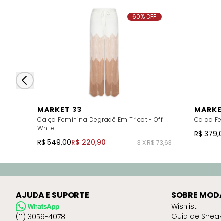
60% OFF
MARKET 33
MARKE
Calça Feminina Degradê Em Tricot - Off
Calça Fe
White
R$ 379,
R$ 549,00
R$ 220,90
3 X R$ 73,63
AJUDA E SUPORTE
SOBRE MOD
Wishlist
Guia de Snea
(11) 3059-4078