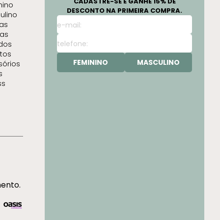
CADASTRE-SE E GANHE 15% DE
nino
DESCONTO NA PRIMEIRA COMPRA.
ulino
as
as
idos
tos
FEMININO
MASCULINO
sórios
s
ss
mento.