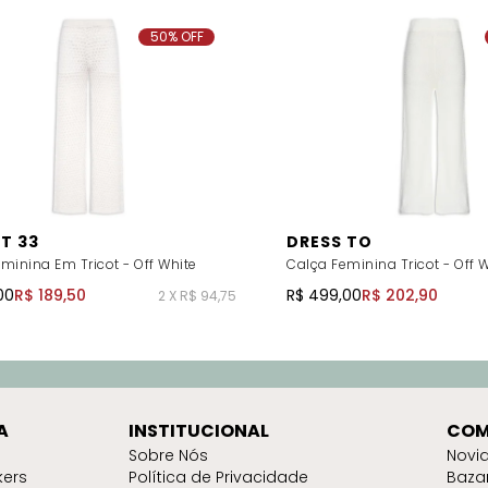
50% OFF
T 33
DRESS TO
minina Em Tricot - Off White
Calça Feminina Tricot - Off 
00
R$ 189,50
R$ 499,00
R$ 202,90
2 X R$ 94,75
A
INSTITUCIONAL
COM
Sobre Nós
Novi
kers
Política de Privacidade
Baza