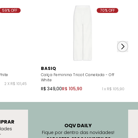
59% OFF
70% OFF
BASIQ
White
Calça Feminina Tricot Canelada - Off
White
2 X R$ 101,45
R$ 349,00
R$ 105,90
1 x R$ 105,90
PRAR
OQV DAILY
dades
Fique por dentro das novidades!
r