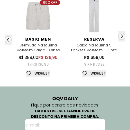
65% OFF
BASIQ MEN
RESERVA
Bermuda Masculina
Calça Masculina 5
Moletom Cargo - Cinza
Pockets Moletom - Cinza
P
R$ 389,00
R$ 136,90
R$ 659,00
1 x R$ 136,90
9 X R$ 73,22
WISHLIST
WISHLIST
OQV DAILY
Fique por dentro das novidades!
CADASTRE-SE E GANHE 15% DE
DESCONTO NA PRIMEIRA COMPRA.