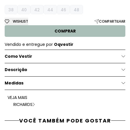
38
40
42
44
46
48
WISHLIST
COMPARTILHAR
COMPRAR
Vendido e entregue por
Oqvestir
Como Vestir
Descrição
Medidas
VEJA MAIS
RICHARDS
VOCÊ TAMBÉM PODE GOSTAR