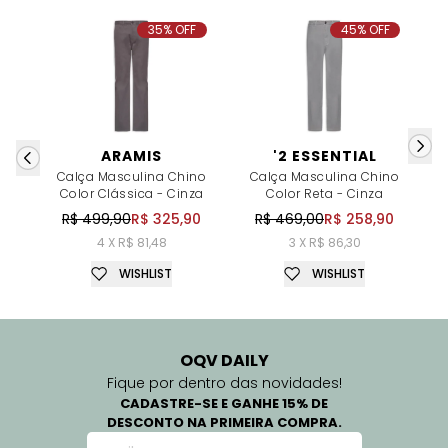
35% OFF
45% OFF
ARAMIS
'2 ESSENTIAL
Calça Masculina Chino
Calça Masculina Chino
Color Clássica - Cinza
Color Reta - Cinza
R$ 499,90
R$ 325,90
R$ 469,00
R$ 258,90
4 X R$ 81,48
3 X R$ 86,30
WISHLIST
WISHLIST
OQV DAILY
Fique por dentro das novidades!
CADASTRE-SE E GANHE 15% DE
DESCONTO NA PRIMEIRA COMPRA.