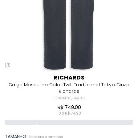
1
/
5
RICHARDS
Calça Masculina Color Twill Tradicional Tokyo Cinza
Richards
60RA51450_GRAFITE
R$ 749,00
10 X R$ 74,90
TAMANHO
Selecione o tamanho