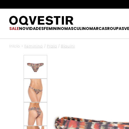
SALE
NOVIDADES
FEMININO
MASCULINO
MARCAS
ROUPAS
V
Início
>
Feminino
/
Praia
/
Biquíni