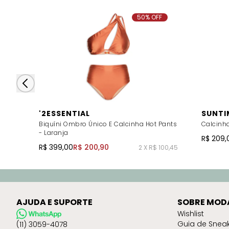
50% OFF
'2ESSENTIAL
SUNTI
Biquíni Ombro Único E Calcinha Hot Pants
Calcinha
- Laranja
R$ 209,
R$ 399,00
R$ 200,90
2 X R$ 100,45
AJUDA E SUPORTE
SOBRE MOD
Wishlist
Guia de Snea
(11) 3059-4078