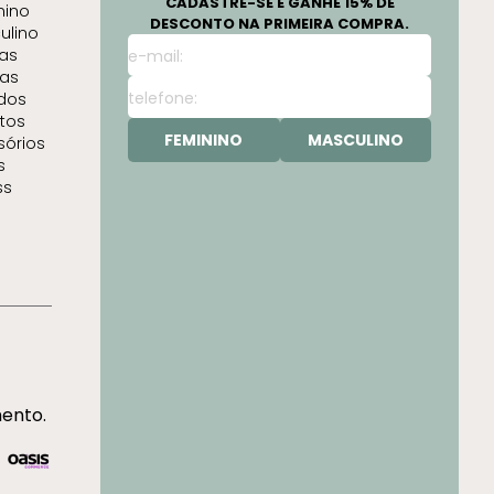
CADASTRE-SE E GANHE 15% DE
nino
DESCONTO NA PRIMEIRA COMPRA.
ulino
as
as
idos
tos
FEMININO
MASCULINO
sórios
s
ss
mento.