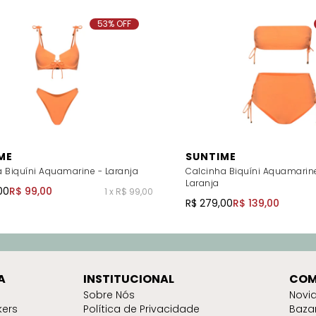
53% OFF
ME
SUNTIME
 Biquíni Aquamarine - Laranja
Calcinha Biquíni Aquamarine
Laranja
00
R$ 99,00
1 x R$ 99,00
R$ 279,00
R$ 139,00
A
INSTITUCIONAL
COM
Sobre Nós
Novi
kers
Política de Privacidade
Baza