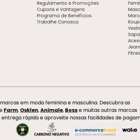
Regulamento e Promoções
Femi
Cupons e Vantagens
Masc
Programa de Benefícios
Marc
Trabalhe Conosco
Roup
Vest
Sapa
Aces
Jean
Fitne
s marcas em moda feminina e masculina. Descubra as
de
Farm
,
Osklen
,
Animale
,
Boss
e muitas outras marcas
 entrega rápida e aproveite nossas facilidades de paga