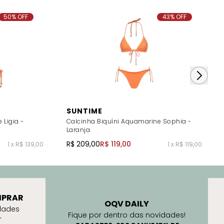
50% OFF
43% OFF
SUNTIME
 Ligia -
Calcinha Biquíni Aquamarine Sophia -
Laranja
R$ 209,00
R$ 119,00
1 x R$ 139,00
1 x R$ 119,00
PRAR
OQV DAILY
dades
Fique por dentro das novidades!
r