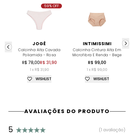
59% OFF
JOGÊ
INTIMISSIMI
Calcinha Alta Cavada
Calcinha Cintura Alta Em
Poliamida - Rosa
Microfibra E Renda - Bege
C
R$ 78,00
R$ 31,90
R$ 99,00
1 x R$ 31,90
1 x R$ 99,00
WISHLIST
WISHLIST
AVALIAÇÕES DO PRODUTO
5
(1 avaliação)