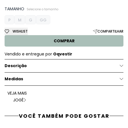
TAMANHO
Selecione o tamanho
P
M
G
GG
WISHLIST
COMPARTILHAR
COMPRAR
Vendido e entregue por
Oqvestir
Descrição
Medidas
VEJA MAIS
JOGÊ
VOCÊ TAMBÉM PODE GOSTAR