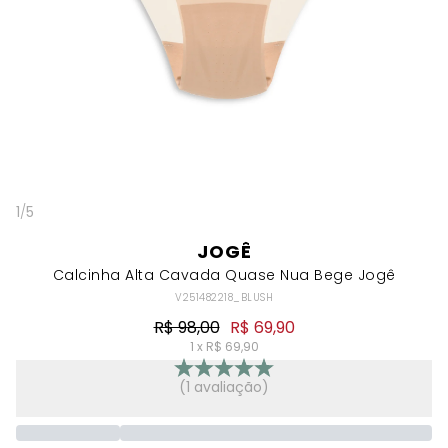
1
/
5
JOGÊ
Calcinha Alta Cavada Quase Nua Bege Jogê
V251482218_BLUSH
R$ 98,00
R$ 69,90
1 x R$ 69,90
(1 avaliação)