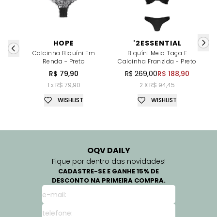
HOPE
'2ESSENTIAL
Calcinha Biquíni Em
Biquíni Meia Taça E
Ca
Renda - Preto
Calcinha Franzida - Preto
R$ 79,90
R$ 269,00
R$ 188,90
1 x R$ 79,90
2 X R$ 94,45
WISHLIST
WISHLIST
OQV DAILY
Fique por dentro das novidades!
CADASTRE-SE E GANHE 15% DE
DESCONTO NA PRIMEIRA COMPRA.