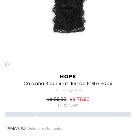
1
/
4
HOPE
Calcinha Biquíni Em Renda Preto Hope
LE350230_PRETO
R$ 89,00
R$ 76,90
1 x R$ 76,90
TAMANHO
Selecione o tamanho