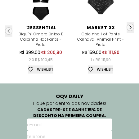
'2ESSENTIAL
MARKET 33
Biquíni Ombro Único E
Calcinha Hot Pants
Ca
Calcinha Hot Pants -
Carnaval Animal Print -
Preto
Preto
R$ 399,00
R$ 200,90
R$ 159,00
R$ 111,90
2 X R$ 100,45
1 x R$ 111,90
WISHLIST
WISHLIST
OQV DAILY
Fique por dentro das novidades!
CADASTRE-SE E GANHE 15% DE
DESCONTO NA PRIMEIRA COMPRA.