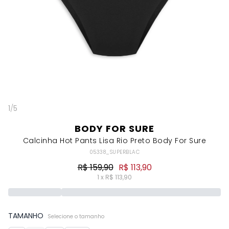
1
/
5
BODY FOR SURE
Calcinha Hot Pants Lisa Rio Preto Body For Sure
05338_SUPERBLAC
R$ 159,90
R$ 113,90
1 x R$ 113,90
TAMANHO
Selecione o tamanho