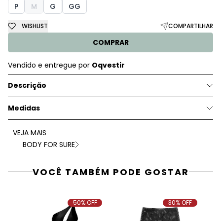
P
M
G
GG
WISHLIST
COMPARTILHAR
COMPRAR
Vendido e entregue por
Oqvestir
Descrição
Medidas
VEJA MAIS
BODY FOR SURE
VOCÊ TAMBÉM PODE GOSTAR
50% OFF
30% OFF