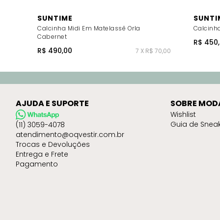
SUNTIME
SUNTI
Calcinha Midi Em Matelassê Orla
Calcinha
Cabernet
R$ 450
R$ 490,00
7 X R$ 70,00
AJUDA E SUPORTE
SOBRE MOD
Wishlist
Guia de Snea
(11) 3059-4078
atendimento@oqvestir.com.br
Trocas e Devoluções
Entrega e Frete
Pagamento