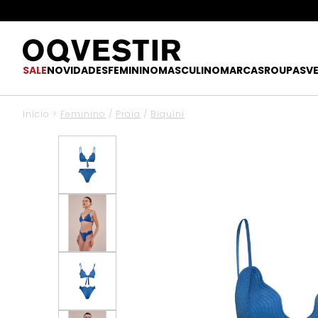
SALE
NOVIDADES
FEMININO
MASCULINO
MARCAS
ROUPAS
V
Início
>
Feminino
/
Praia
/
Biquíni