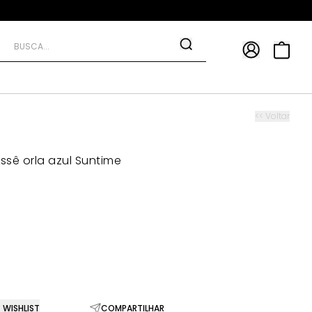
APP
9*
TRA10*
<< Voltar
ssê orla azul Suntime
WISHLIST
COMPARTILHAR