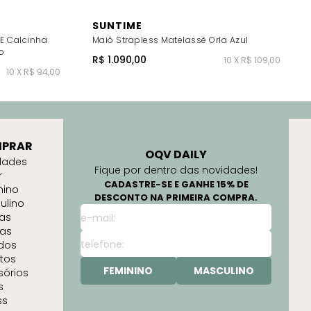
SUNTIME
E Calcinha
Maiô Strapless Matelassê Orla Azul
o
R$ 1.090,00
10 X R$ 109,00
10 X R$ 94,00
PRAR
OQV DAILY
dades
Fique por dentro das novidades!
r
CADASTRE-SE E GANHE 15% DE
nino
DESCONTO NA PRIMEIRA COMPRA.
ulino
as
as
idos
tos
FEMININO
MASCULINO
sórios
s
ss