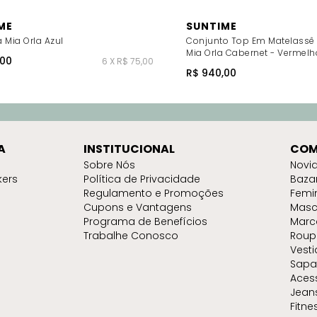
ME
SUNTIME
 Mia Orla Azul
Conjunto Top Em Matelassê 
Mia Orla Cabernet - Vermelh
,00
6 X R$ 75,00
R$ 940,00
A
INSTITUCIONAL
COM
Sobre Nós
Novi
kers
Política de Privacidade
Baza
Regulamento e Promoções
Femi
Cupons e Vantagens
Masc
Programa de Benefícios
Marc
Trabalhe Conosco
Roup
Vest
Sapa
Aces
Jean
Fitne