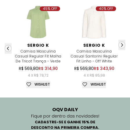
45% OFF
40% OFF
SERGIO K
SERGIO K
Camisa Masculina
Camisa Masculina
Casual Regular Fit Malha
Casual Santorini Regular
M
De Tricot Trança - Verde
Fit Linho - Off White
R$ 569,80
R$ 314,90
R$ 569,80
R$ 343,90
4 X R$ 78,72
4 X R$ 85,98
WISHLIST
WISHLIST
OQV DAILY
Fique por dentro das novidades!
CADASTRE-SE E GANHE 15% DE
DESCONTO NA PRIMEIRA COMPRA.