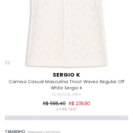
1
/
5
SERGIO K
Camisa Casual Masculina Tricot Waves Regular Off
White Sergio K
02.06.0028_AREIA
R$ 598,40
R$ 239,90
3 X R$ 79,97
TAMANHO
Selecione o tamanho