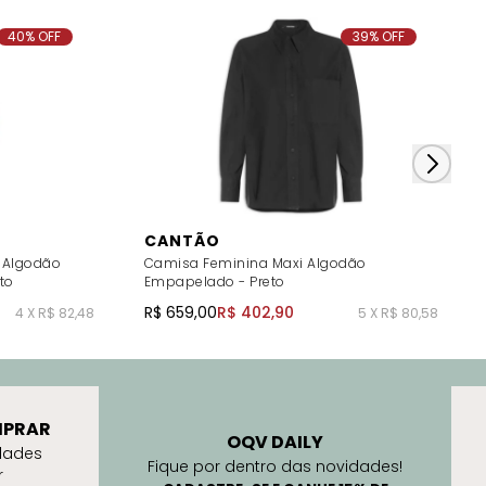
40% OFF
39% OFF
CANTÃO
 Algodão
Camisa Feminina Maxi Algodão
to
Empapelado - Preto
R$ 659,00
R$ 402,90
4 X R$ 82,48
5 X R$ 80,58
PRAR
OQV DAILY
dades
Fique por dentro das novidades!
r