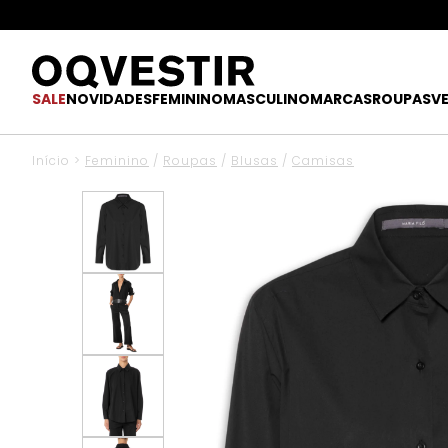
SALE
NOVIDADES
FEMININO
MASCULINO
MARCAS
ROUPAS
V
Início
>
Feminino
/
Roupas
/
Blusas
/
Camisas