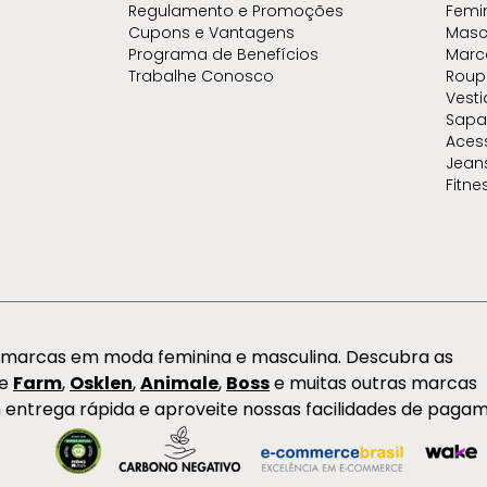
Regulamento e Promoções
Femi
Cupons e Vantagens
Masc
Programa de Benefícios
Marc
Trabalhe Conosco
Roup
Vest
Sapa
Aces
Jean
Fitne
s marcas em moda feminina e masculina. Descubra as
de
Farm
,
Osklen
,
Animale
,
Boss
e muitas outras marcas
 entrega rápida e aproveite nossas facilidades de paga