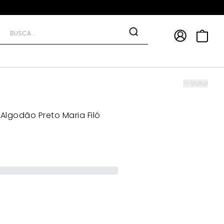
APP
9*
TRA10*
<< Voltar
Algodão Preto Maria Filó