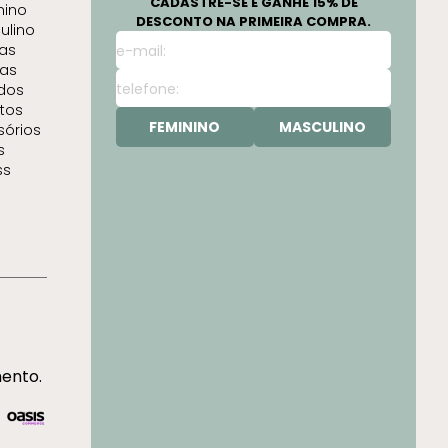
CADASTRE-SE E GANHE 15% DE
nino
DESCONTO NA PRIMEIRA COMPRA.
ulino
as
as
idos
tos
FEMININO
MASCULINO
sórios
s
ss
mento.