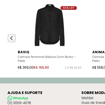
55% OFF
BASIQ
ANIMA
Camisa Feminina Básica Com Bolso -
Camisa 
Preto
Preto
R$ 369,00
R$ 166,90
R$ 558,
2 X R$ 83,45
AJUDA E SUPORTE
SOBRE MOD
Wishlist
Guia de Snea
(11) 3059-4078