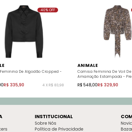
40% OFF
LE
ANIMALE
Feminina De Algodão Cropped -
Camisa Feminina De Voil De
Amarração Estampada - Pre
00
R$ 335,90
R$ 548,00
R$ 329,90
4 X R$ 83,98
A
INSTITUCIONAL
COM
Sobre Nós
Novi
kers
Política de Privacidade
Baza