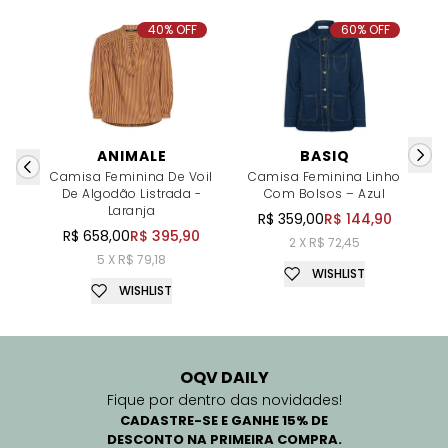
40% OFF
60% OFF
ANIMALE
BASIQ
Camisa Feminina De Voil
Camisa Feminina Linho
De Algodão Listrada -
Com Bolsos – Azul
Laranja
R$ 359,00
R$ 144,90
R$ 658,00
R$ 395,90
2 X R$ 72,45
5 X R$ 79,18
WISHLIST
WISHLIST
OQV DAILY
Fique por dentro das novidades!
CADASTRE-SE E GANHE 15% DE
DESCONTO NA PRIMEIRA COMPRA.