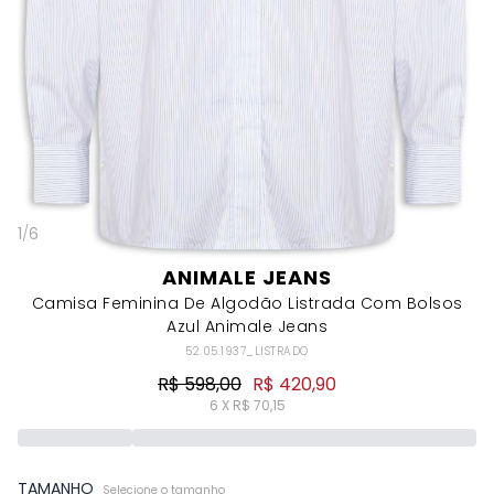
1
/
6
ANIMALE JEANS
Camisa Feminina De Algodão Listrada Com Bolsos
Azul Animale Jeans
52.05.1937_LISTRADO
R$ 598,00
R$ 420,90
6 X R$ 70,15
TAMANHO
Selecione o tamanho