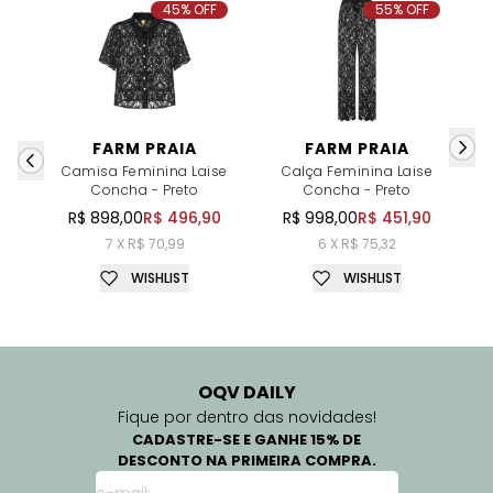
45% OFF
55% OFF
FARM PRAIA
FARM PRAIA
Camisa Feminina Laise
Calça Feminina Laise
Concha - Preto
Concha - Preto
C
R$ 898,00
R$ 496,90
R$ 998,00
R$ 451,90
7 X R$ 70,99
6 X R$ 75,32
WISHLIST
WISHLIST
OQV DAILY
Fique por dentro das novidades!
CADASTRE-SE E GANHE 15% DE
DESCONTO NA PRIMEIRA COMPRA.