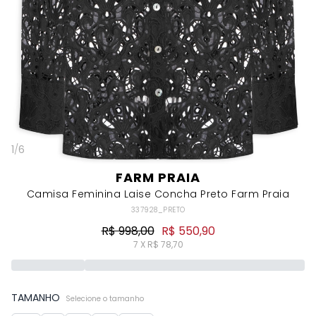
1
/
6
FARM PRAIA
Camisa Feminina Laise Concha Preto Farm Praia
337928_PRETO
R$ 998,00
R$ 550,90
7 X R$ 78,70
TAMANHO
Selecione o tamanho