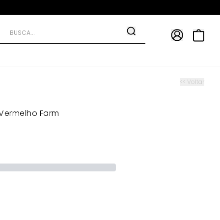
APP
9*
TRA10*
<< Voltar
Vermelho Farm