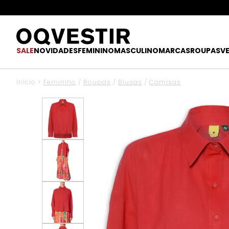
SALE
NOVIDADES
FEMININO
MASCULINO
MARCAS
ROUPAS
V
Início
>
Feminino
/
Roupas
/
Blusas
/
Camisas