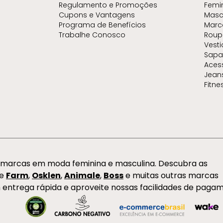
Regulamento e Promoções
Femi
Cupons e Vantagens
Masc
Programa de Benefícios
Marc
Trabalhe Conosco
Roup
Vest
Sapa
Aces
Jean
Fitne
s marcas em moda feminina e masculina. Descubra as
de
Farm
,
Osklen
,
Animale
,
Boss
e muitas outras marcas
 entrega rápida e aproveite nossas facilidades de paga