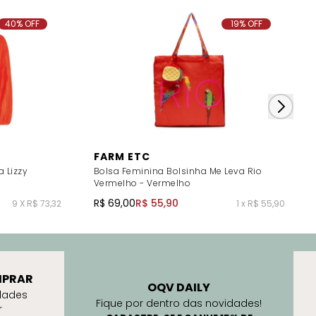
40% OFF
19% OFF
FARM ETC
 Lizzy
Bolsa Feminina Bolsinha Me Leva Rio
Vermelho - Vermelho
R$ 69,00
R$ 55,90
9 X R$ 73,32
1 x R$ 55,90
PRAR
OQV DAILY
dades
Fique por dentro das novidades!
r