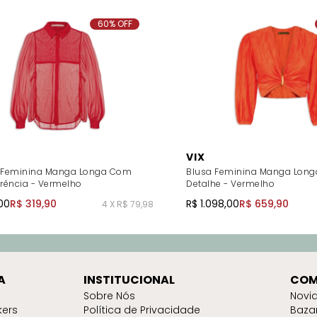
60% OFF
VIX
Feminina Manga Longa Com
Blusa Feminina Manga Longa
rência - Vermelho
Detalhe - Vermelho
00
R$ 319,90
R$ 1.098,00
R$ 659,90
4 X R$ 79,98
A
INSTITUCIONAL
COM
Sobre Nós
Novi
kers
Política de Privacidade
Baza