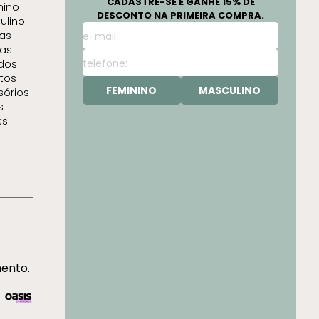
CADASTRE-SE E GANHE 15% DE
nino
DESCONTO NA PRIMEIRA COMPRA.
ulino
as
as
idos
tos
FEMININO
MASCULINO
sórios
s
ss
mento.