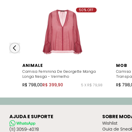
50% OFF
ANIMALE
MOB
Camisa Feminina De Georgette Manga
Camisa 
Longa Nesga - Vermelho
Transpa
R$ 798,00
R$ 399,90
R$ 798,
5 X R$ 79,98
AJUDA E SUPORTE
SOBRE MOD
Wishlist
Guia de Snea
(11) 3059-4078