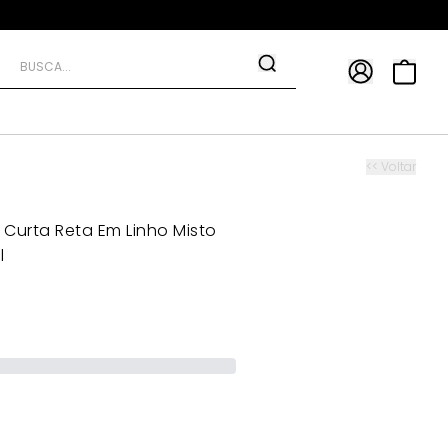
APP
9*
TRA10*
<< Voltar
Curta Reta Em Linho Misto
l