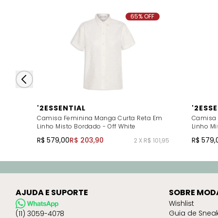
65% OFF
'2ESSENTIAL
'2ESS
Camisa Feminina Manga Curta Reta Em
Camisa 
Linho Misto Bordado - Off White
Linho Mi
R$ 579,00
R$ 203,90
R$ 579,
2 X R$ 101,95
AJUDA E SUPORTE
SOBRE MOD
Wishlist
Guia de Snea
(11) 3059-4078