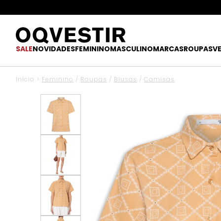
SALE
NOVIDADES
FEMININO
MASCULINO
MARCAS
ROUPAS
V
Início
>
Feminino
/
Roupas
/
Blusas
/
Camisas