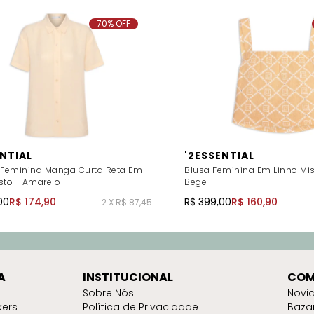
70% OFF
ENTIAL
'2ESSENTIAL
Feminina Manga Curta Reta Em
Blusa Feminina Em Linho Mi
sto - Amarelo
Bege
00
R$ 174,90
R$ 399,00
R$ 160,90
2 X R$ 87,45
A
INSTITUCIONAL
COM
Sobre Nós
Novi
kers
Política de Privacidade
Baza