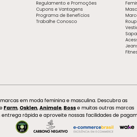
Regulamento e Promoções
Femi
Cupons e Vantagens
Masc
Programa de Benefícios
Marc
Trabalhe Conosco
Roup
Vest
Sapa
Aces
Jean
Fitne
s marcas em moda feminina e masculina. Descubra as
de
Farm
,
Osklen
,
Animale
,
Boss
e muitas outras marcas
 entrega rápida e aproveite nossas facilidades de paga