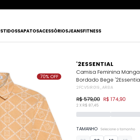
ATÉ 80% OFF + 10% OFF EXTRA!
FRETE
R$49
EX
ESTIDOS
SAPATOS
ACESSÓRIOS
JEANS
FITNESS
'2ESSENTIAL
Camisa Feminina Manga 
70% OFF
Bordado Bege '2Essentia
2FCV5IR019_AREIA
R$ 579,00
R$ 174,90
2 X R$ 87,45
TAMANHO
Selecione o tamanho