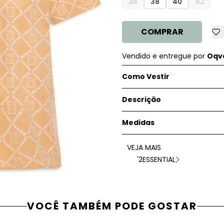
36
38
40
42
COMPRAR
Vendido e entregue por
Oqve
Como Vestir
Descrição
Medidas
VEJA MAIS
'2ESSENTIAL
VOCÊ TAMBÉM PODE GOSTAR