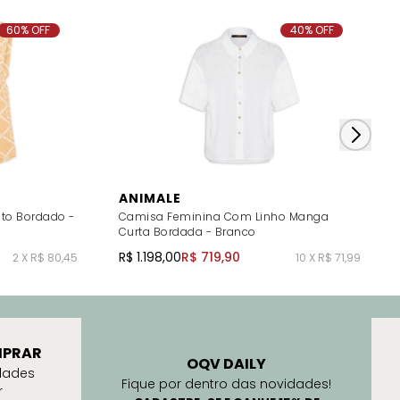
60% OFF
40% OFF
ANIMALE
sto Bordado -
Camisa Feminina Com Linho Manga
Curta Bordada - Branco
R$ 1.198,00
R$ 719,90
2 X R$ 80,45
10 X R$ 71,99
PRAR
OQV DAILY
dades
Fique por dentro das novidades!
r