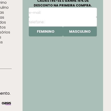
CADASTRE-SE E GANHE 15% DE
nino
DESCONTO NA PRIMEIRA COMPRA.
ulino
as
as
idos
tos
FEMININO
MASCULINO
sórios
s
ss
mento.