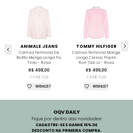
ANIMALE JEANS
TOMMY HILFIGER
Camisa Feminina De
Camisa Feminina Manga
Botão Manga Longa Fio
Longa Classic Poplin
Tinto - Rosa
Roll-Tab Ls - Rosa
R$ 498,00
R$ 499,00
R
7 X R$ 71,14
7 X R$ 71,29
WISHLIST
WISHLIST
OQV DAILY
Fique por dentro das novidades!
CADASTRE-SE E GANHE 15% DE
DESCONTO NA PRIMEIRA COMPRA.