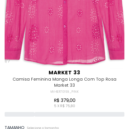
1
/
7
MARKET 33
Camisa Feminina Manga Longa Com Top Rosa
Market 33
MV4ER70159_PINK
R$ 379,00
5 X R$ 75,80
TAMANHO
Selecione o tamanho