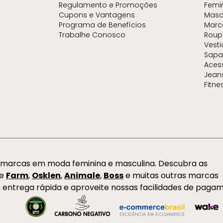
Regulamento e Promoções
Femi
Cupons e Vantagens
Masc
Programa de Benefícios
Marc
Trabalhe Conosco
Roup
Vest
Sapa
Aces
Jean
Fitne
s marcas em moda feminina e masculina. Descubra as
de
Farm
,
Osklen
,
Animale
,
Boss
e muitas outras marcas
 entrega rápida e aproveite nossas facilidades de paga