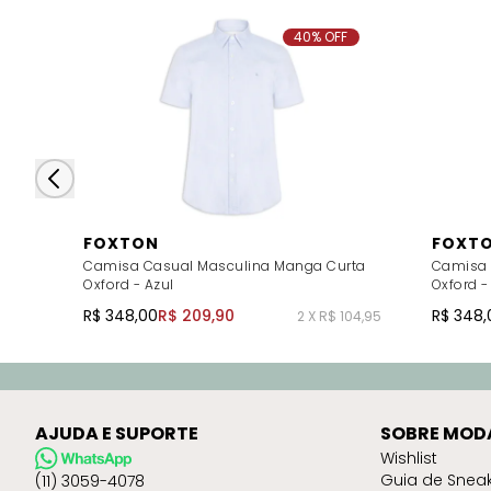
40% OFF
FOXTON
FOXT
Camisa Casual Masculina Manga Curta
Camisa 
Oxford - Azul
Oxford -
R$ 348,00
R$ 209,90
R$ 348,
2 X R$ 104,95
AJUDA E SUPORTE
SOBRE MOD
Wishlist
Guia de Snea
(11) 3059-4078