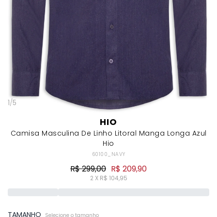
1
/
5
HIO
Camisa Masculina De Linho Litoral Manga Longa Azul
Hio
60100_NAVY
R$ 299,00
R$ 209,90
2 X R$ 104,95
TAMANHO
Selecione o tamanho