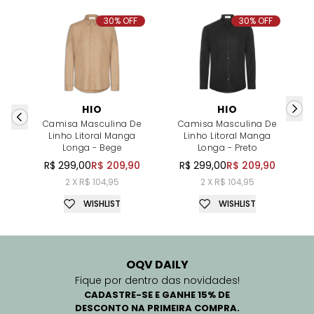
30% OFF
30% OFF
HIO
HIO
Camisa Masculina De
Camisa Masculina De
Linho Litoral Manga
Linho Litoral Manga
Longa - Bege
Longa - Preto
R$ 299,00
R$ 209,90
R$ 299,00
R$ 209,90
2 X R$ 104,95
2 X R$ 104,95
WISHLIST
WISHLIST
OQV DAILY
Fique por dentro das novidades!
CADASTRE-SE E GANHE 15% DE
DESCONTO NA PRIMEIRA COMPRA.