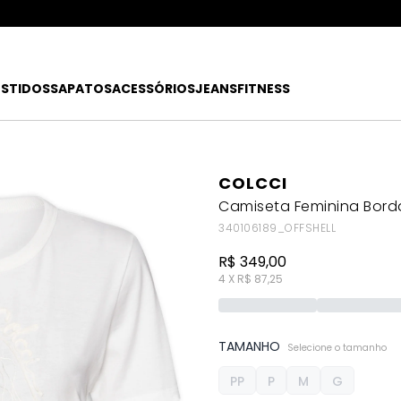
ATÉ 80% OFF + 10% OFF EXTRA!
FRETE
R$49
EX
ESTIDOS
SAPATOS
ACESSÓRIOS
JEANS
FITNESS
COLCCI
Camiseta Feminina Bord
340106189_OFFSHELL
R$ 349,00
4 X R$ 87,25
TAMANHO
Selecione o tamanho
PP
P
M
G