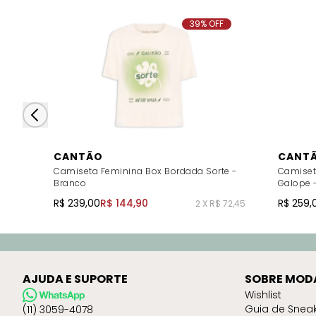
39% OFF
CANTÃO
CANT
Camiseta Feminina Box Bordada Sorte -
Camiset
Branco
Galope 
R$ 239,00
R$ 144,90
R$ 259,
2 X R$ 72,45
AJUDA E SUPORTE
SOBRE MOD
Wishlist
Guia de Snea
(11) 3059-4078