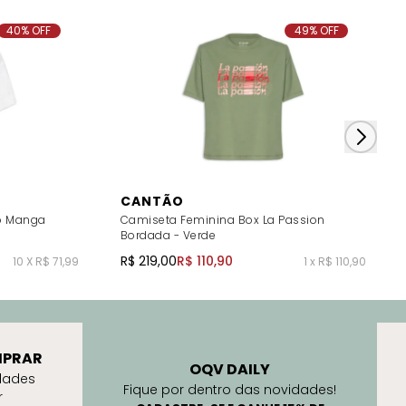
40% OFF
49% OFF
CANTÃO
o Manga
Camiseta Feminina Box La Passion
Bordada - Verde
R$ 219,00
R$ 110,90
10 X R$ 71,99
1 x R$ 110,90
PRAR
OQV DAILY
dades
Fique por dentro das novidades!
r