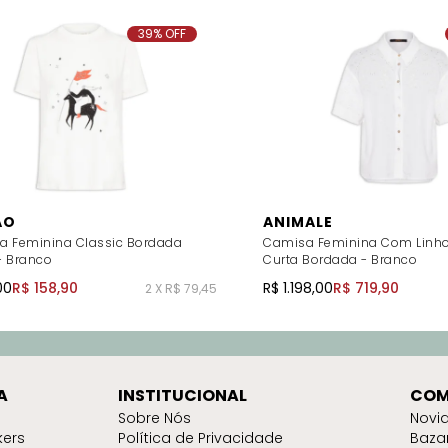
39% OFF
ÃO
ANIMALE
a Feminina Classic Bordada
Camisa Feminina Com Linh
- Branco
Curta Bordada - Branco
00
R$ 158,90
R$ 1.198,00
R$ 719,90
2 X R$ 79,45
A
INSTITUCIONAL
COM
Sobre Nós
Novi
kers
Política de Privacidade
Baza