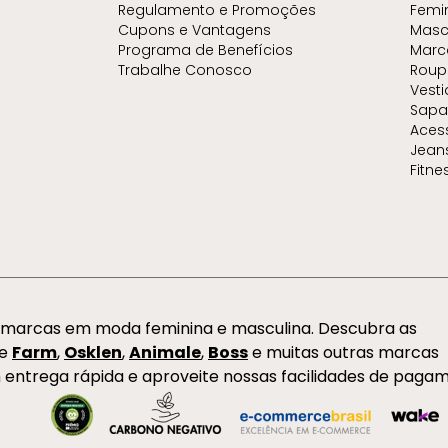
Regulamento e Promoções
Femi
Cupons e Vantagens
Masc
Programa de Benefícios
Marc
Trabalhe Conosco
Roup
Vest
Sapa
Aces
Jean
Fitne
s marcas em moda feminina e masculina. Descubra as
de
Farm
,
Osklen
,
Animale
,
Boss
e muitas outras marcas
 entrega rápida e aproveite nossas facilidades de paga