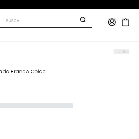
APP
9*
TRA10*
<< Voltar
ada Branco Colcci