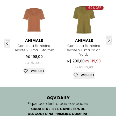
60% OFF
ANIMALE
ANIMALE
Camiseta Feminina
Camiseta Feminina
Decote V Pima - Marrom
Decote V Pima Color -
A
Verde
R$ 198,00
R$ 298,00
R$ 119,90
2 X R$ 99,00
1 x R$ 119,90
WISHLIST
WISHLIST
OQV DAILY
Fique por dentro das novidades!
CADASTRE-SE E GANHE 15% DE
DESCONTO NA PRIMEIRA COMPRA.