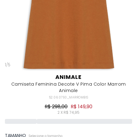
1
/
5
ANIMALE
Camiseta Feminina Decote V Pima Color Marrom
Animale
52.06.0793_MARROMBIS
R$ 298,00
R$ 149,90
2 X R$ 74,95
TAMANHO
Selecione o tamanho