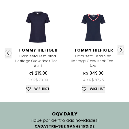
TOMMY HILFIGER
TOMMY HILFIGER
Camiseta Feminina
Camiseta Feminina
Heritage Crew Neck Tee -
Heritage Crew Neck Tee -
H
Azul
Azul
R$ 219,00
R$ 349,00
3 X R$ 73,00
4 X R$ 87,25
WISHLIST
WISHLIST
OQV DAILY
Fique por dentro das novidades!
CADASTRE-SE E GANHE 15% DE