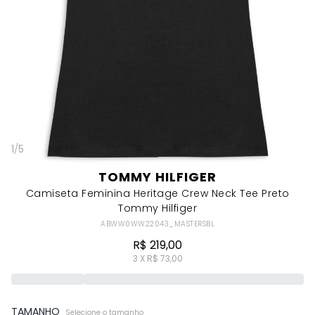
1
/
5
TOMMY HILFIGER
Camiseta Feminina Heritage Crew Neck Tee Preto
Tommy Hilfiger
ABWW0WW22043_MASTERSBL
R$ 219,00
3 X R$ 73,00
TAMANHO
Selecione o tamanho