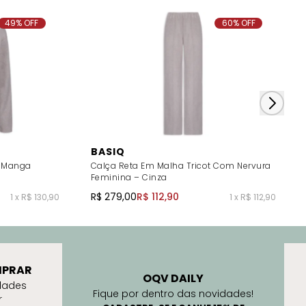
49% OFF
60% OFF
BASIQ
t Manga
Calça Reta Em Malha Tricot Com Nervura
Feminina – Cinza
R$ 279,00
R$ 112,90
1 x R$ 130,90
1 x R$ 112,90
PRAR
OQV DAILY
dades
Fique por dentro das novidades!
r