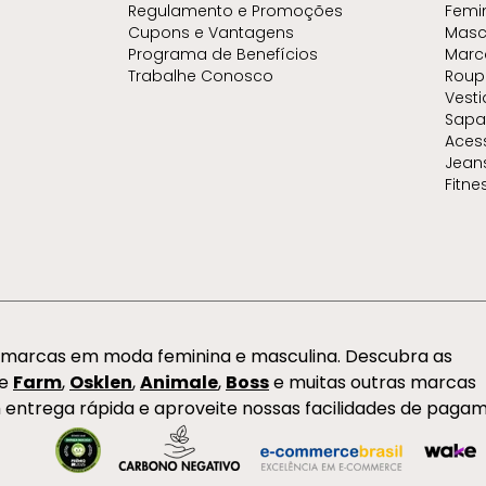
Regulamento e Promoções
Femi
Cupons e Vantagens
Masc
Programa de Benefícios
Marc
Trabalhe Conosco
Roup
Vest
Sapa
Aces
Jean
Fitne
s marcas em moda feminina e masculina. Descubra as
de
Farm
,
Osklen
,
Animale
,
Boss
e muitas outras marcas
 entrega rápida e aproveite nossas facilidades de paga