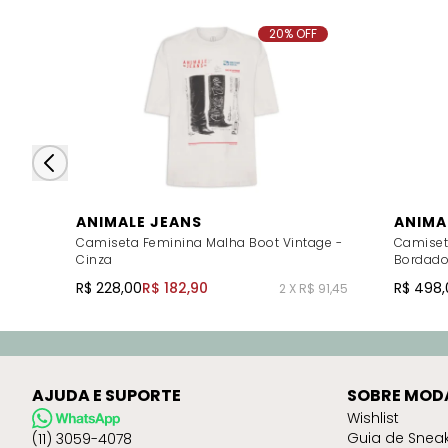
20% OFF
ANIMALE JEANS
ANIMA
Camiseta Feminina Malha Boot Vintage -
Camiset
Cinza
Bordado
R$ 228,00
R$ 182,90
R$ 498,
2 X R$ 91,45
AJUDA E SUPORTE
SOBRE MOD
Wishlist
Guia de Snea
(11) 3059-4078