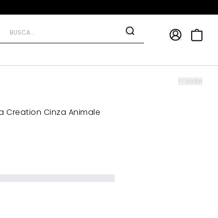
APP
9*
TRA10*
<< Voltar
a Creation Cinza Animale