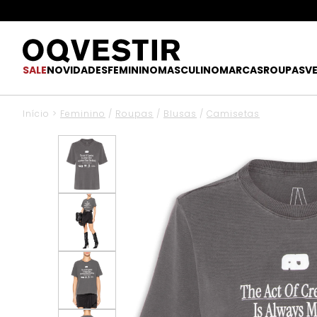
SALE
NOVIDADES
FEMININO
MASCULINO
MARCAS
ROUPAS
V
Início
>
Feminino
/
Roupas
/
Blusas
/
Camisetas