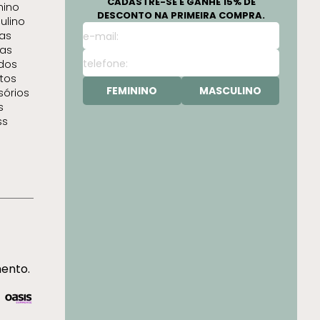
CADASTRE-SE E GANHE 15% DE
nino
DESCONTO NA PRIMEIRA COMPRA.
ulino
as
as
idos
tos
FEMININO
MASCULINO
sórios
s
ss
mento.