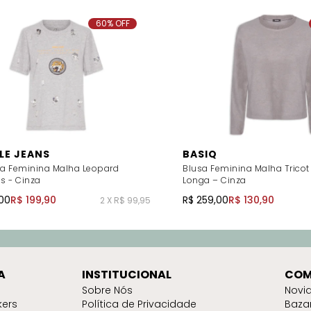
60% OFF
LE JEANS
BASIQ
a Feminina Malha Leopard
Blusa Feminina Malha Trico
s - Cinza
Longa – Cinza
00
R$ 199,90
R$ 259,00
R$ 130,90
2 X R$ 99,95
A
INSTITUCIONAL
COM
Sobre Nós
Novi
kers
Política de Privacidade
Baza