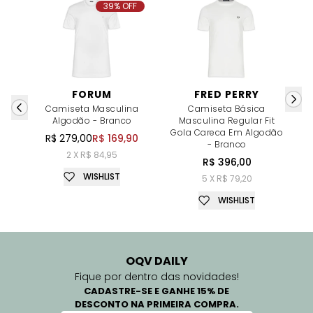
39% OFF
FORUM
FRED PERRY
Camiseta Masculina
Camiseta Básica
Algodão - Branco
Masculina Regular Fit
Gola Careca Em Algodão
R$ 279,00
R$ 169,90
- Branco
2 X R$ 84,95
R$ 396,00
WISHLIST
5 X R$ 79,20
WISHLIST
OQV DAILY
Fique por dentro das novidades!
CADASTRE-SE E GANHE 15% DE
DESCONTO NA PRIMEIRA COMPRA.