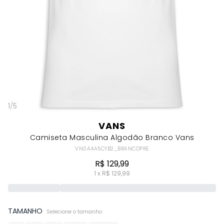
1
/
5
VANS
Camiseta Masculina Algodão Branco Vans
VN0A4A5CYB2_BRANCOPRE
R$ 129,99
1 x R$ 129,99
TAMANHO
Selecione o tamanho