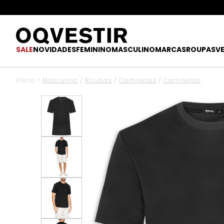
SALE
NOVIDADES
FEMININO
MASCULINO
MARCAS
ROUPAS
V
Início
>
Masculino
/
Roupas
/
Camisetas
/
Camisetas