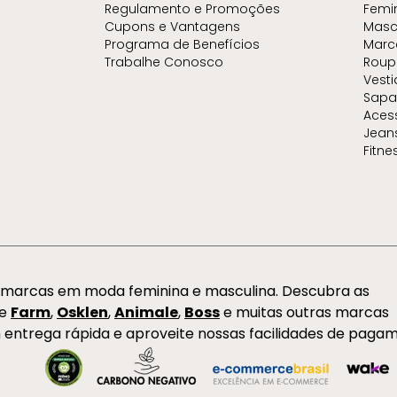
Regulamento e Promoções
Femi
Cupons e Vantagens
Masc
Programa de Benefícios
Marc
Trabalhe Conosco
Roup
Vest
Sapa
Aces
Jean
Fitne
s marcas em moda feminina e masculina. Descubra as
de
Farm
,
Osklen
,
Animale
,
Boss
e muitas outras marcas
 entrega rápida e aproveite nossas facilidades de paga