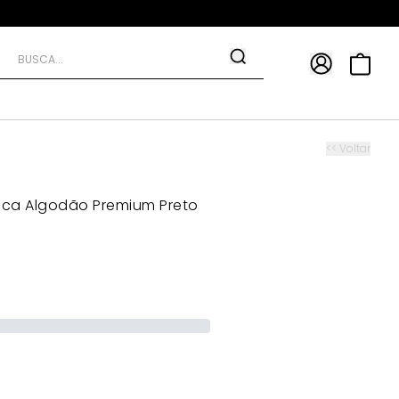
APP
9*
TRA10*
<< Voltar
ica Algodão Premium Preto