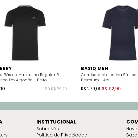
PERRY
BASIQ MEN
 Básica Masculina Regular Fit
Camiseta Masculina Básica
reca Em Algodão - Preto
Premium - Azul
00
R$ 279,00
R$ 112,90
5 X R$ 79,20
A
INSTITUCIONAL
COM
Sobre Nós
Novi
kers
Política de Privacidade
Baza