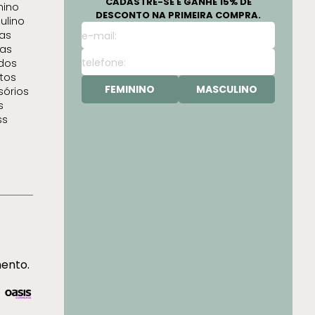
CADASTRE-SE E GANHE 15% DE
nino
DESCONTO NA PRIMEIRA COMPRA.
ulino
as
as
idos
tos
FEMININO
MASCULINO
sórios
s
ss
mento.