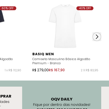
60% OFF
40% OFF
BASIQ MEN
 Algodão
Camiseta Masculina Básica Algodão
Premium - Branco
R$ 279,00
R$ 167,90
1 x R$ 112,90
2 X R$ 83,95
PRAR
OQV DAILY
dades
Fique por dentro das novidades!
r