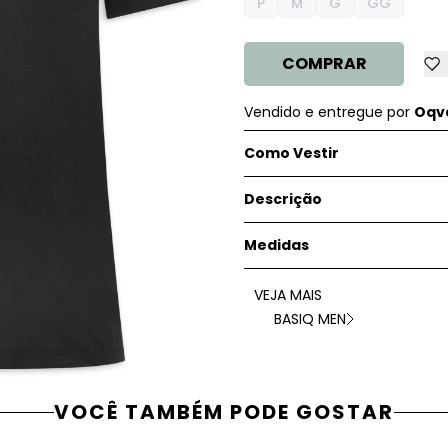
P
M
G
GG
COMPRAR
Vendido e entregue por
Oqve
Como Vestir
Descrição
Medidas
VEJA MAIS
BASIQ MEN
VOCÊ TAMBÉM PODE GOSTAR