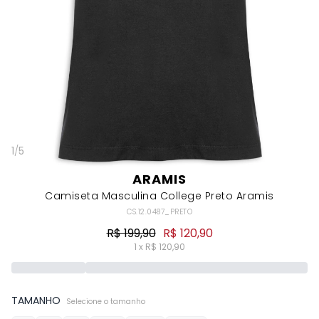
1
/
5
ARAMIS
Camiseta Masculina College Preto Aramis
CS.12.0487_PRETO
R$ 199,90
R$ 120,90
1 x R$ 120,90
TAMANHO
Selecione o tamanho