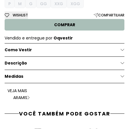
P
M
G
GG
XXG
XGG
WISHLIST
COMPARTILHAR
COMPRAR
Vendido e entregue por
Oqvestir
Como Vestir
Descrição
Medidas
VEJA MAIS
ARAMIS
VOCÊ TAMBÉM PODE GOSTAR