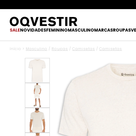
SALE
NOVIDADES
FEMININO
MASCULINO
MARCAS
ROUPAS
V
Início
>
Masculino
/
Roupas
/
Camisetas
/
Camisetas