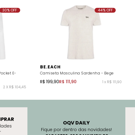
30% OFF
44% OFF
BE.EACH
ocket E-
Camiseta Masculina Sardenha - Bege
R$ 199,90
R$ 111,90
1 x R$ 111,90
2 X R$ 104,45
PRAR
OQV DAILY
dades
Fique por dentro das novidades!
r