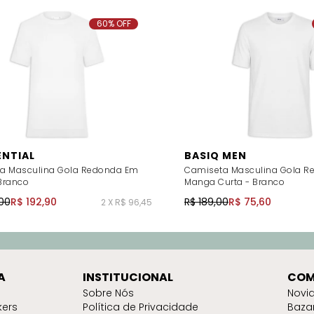
60% OFF
ENTIAL
BASIQ MEN
a Masculina Gola Redonda Em
Camiseta Masculina Gola R
 Branco
Manga Curta - Branco
00
R$ 192,90
R$ 189,00
R$ 75,60
2 X R$ 96,45
A
INSTITUCIONAL
COM
Sobre Nós
Novi
kers
Política de Privacidade
Baza