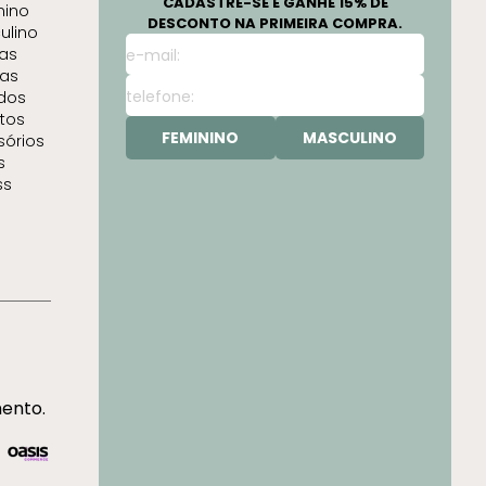
CADASTRE-SE E GANHE 15% DE
nino
DESCONTO NA PRIMEIRA COMPRA.
ulino
as
as
idos
tos
FEMININO
MASCULINO
sórios
s
ss
mento.