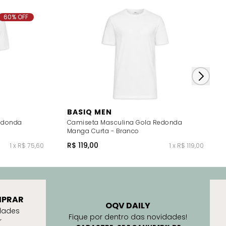
60% OFF
BASIQ MEN
edonda
Camiseta Masculina Gola Redonda
Manga Curta - Branco
R$ 119,00
1 x R$ 75,60
1 x R$ 119,00
PRAR
OQV DAILY
dades
Fique por dentro das novidades!
r