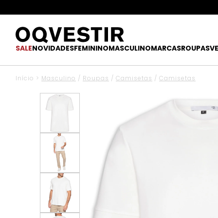
SALE
NOVIDADES
FEMININO
MASCULINO
MARCAS
ROUPAS
V
Início
>
Masculino
/
Roupas
/
Camisetas
/
Camisetas