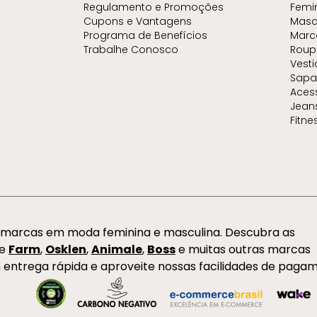
Regulamento e Promoções
Femi
Cupons e Vantagens
Masc
Programa de Benefícios
Marc
Trabalhe Conosco
Roup
Vest
Sapa
Aces
Jean
Fitne
s marcas em moda feminina e masculina. Descubra as
de
Farm
,
Osklen
,
Animale
,
Boss
e muitas outras marcas
 entrega rápida e aproveite nossas facilidades de paga