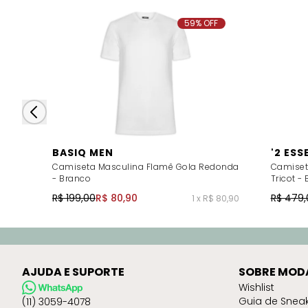
59% OFF
BASIQ MEN
'2 ESS
Camiseta Masculina Flamê Gola Redonda
Camiset
- Branco
Tricot -
R$ 199,00
R$ 80,90
R$ 479,
1 x R$ 80,90
AJUDA E SUPORTE
SOBRE MOD
Wishlist
Guia de Snea
(11) 3059-4078