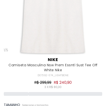
1
/
5
NIKE
Camiseta Masculina Nsw Prem Essntl Sust Tee Off
White Nike
DO7392-074_LIGHTBONE
R$ 299,99
R$ 240,90
3 X R$ 80,30
TAMANHO
Selecione o tamanho