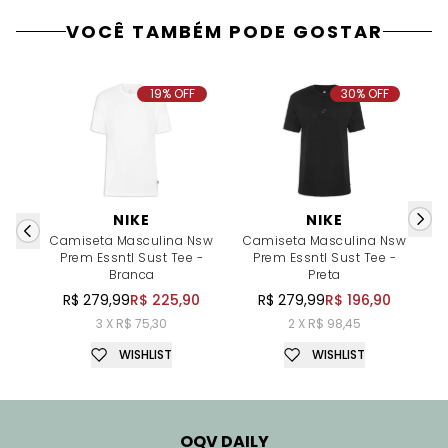
VOCÊ TAMBÉM PODE GOSTAR
19% OFF
30% OFF
NIKE
NIKE
Camiseta Masculina Nsw
Camiseta Masculina Nsw
Prem Essntl Sust Tee -
Prem Essntl Sust Tee -
Ad
Branca
Preta
R$ 279,99
R$ 225,90
R$ 279,99
R$ 196,90
3 X R$ 75,30
2 X R$ 98,45
WISHLIST
WISHLIST
OQV DAILY