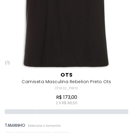
1
/
5
OTS
Camiseta Masculina Rebelion Preto Ots
OTS002_PRETO
R$ 173,00
2 X R$ 86,50
TAMANHO
Selecione o tamanho