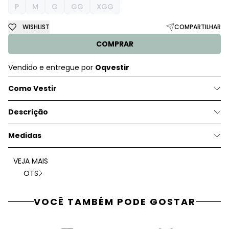
P
M
G
GG
XGG
WISHLIST
COMPARTILHAR
COMPRAR
Vendido e entregue por
Oqvestir
Como Vestir
Descrição
Medidas
VEJA MAIS
OTS
VOCÊ TAMBÉM PODE GOSTAR