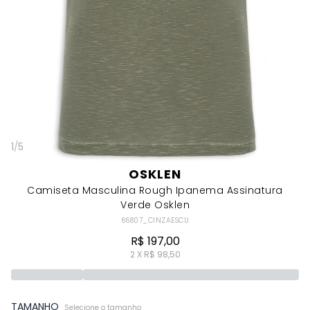
1
/
5
OSKLEN
Camiseta Masculina Rough Ipanema Assinatura
Verde Osklen
66807_CINZAESCU
R$ 197,00
2 X R$ 98,50
TAMANHO
Selecione o tamanho