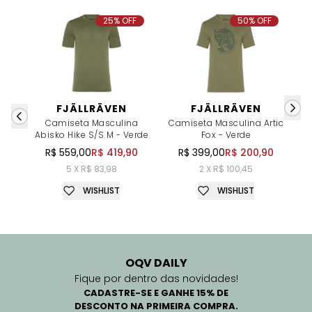
25% OFF
50% OFF
FJÄLLRÄVEN
FJÄLLRÄVEN
Camiseta Masculina
Camiseta Masculina Artic
Abisko Hike S/S M - Verde
Fox - Verde
R$ 559,00
R$ 419,90
R$ 399,00
R$ 200,90
5 X R$ 83,98
2 X R$ 100,45
WISHLIST
WISHLIST
OQV DAILY
Fique por dentro das novidades!
CADASTRE-SE E GANHE 15% DE
DESCONTO NA PRIMEIRA COMPRA.