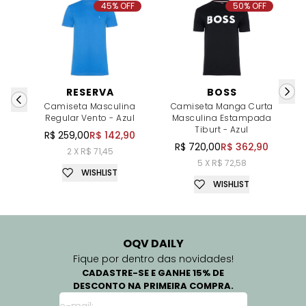
45% OFF
50% OFF
RESERVA
BOSS
Camiseta Masculina
Camiseta Manga Curta
Regular Vento - Azul
Masculina Estampada
Tiburt - Azul
R$ 259,00
R$ 142,90
R$ 720,00
R$ 362,90
2 X R$ 71,45
5 X R$ 72,58
WISHLIST
WISHLIST
OQV DAILY
Fique por dentro das novidades!
CADASTRE-SE E GANHE 15% DE
DESCONTO NA PRIMEIRA COMPRA.